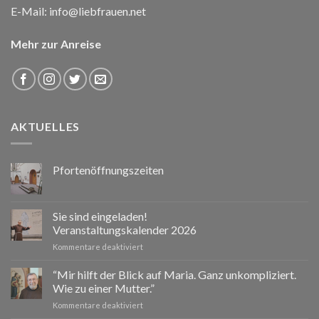
E-Mail:
info@liebfrauen.net
Mehr zur Anreise
AKTUELLES
Pfortenöffnungszeiten
Sie sind eingeladen!
Veranstaltungskalender 2026
für
Kommentare deaktiviert
Sie
sind
“Mir hilft der Blick auf Maria. Ganz unkompliziert.
eingeladen!
Wie zu einer Mutter.”
Veranstaltungskalender
für
Kommentare deaktiviert
2026
“Mir