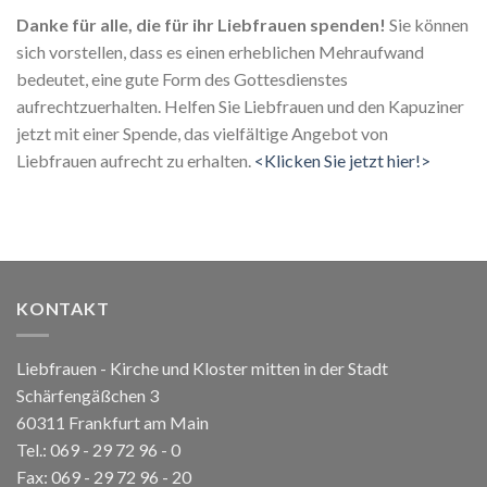
Danke für alle, die für ihr Liebfrauen spenden!
Sie können
sich vorstellen, dass es einen erheblichen Mehraufwand
bedeutet, eine gute Form des Gottesdienstes
aufrechtzuerhalten. Helfen Sie Liebfrauen und den Kapuziner
jetzt mit einer Spende, das vielfältige Angebot von
Liebfrauen aufrecht zu erhalten.
<Klicken Sie jetzt hier!>
KONTAKT
Liebfrauen - Kirche und Kloster mitten in der Stadt
Schärfengäßchen 3
60311 Frankfurt am Main
Tel.:
069 - 29 72 96 - 0
Fax: 069 - 29 72 96 - 20