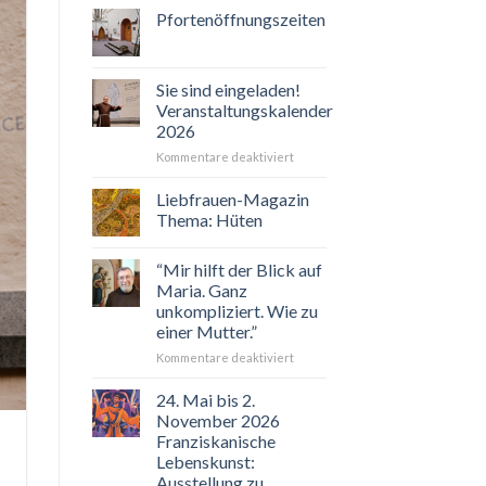
Pfortenöffnungszeiten
Sie sind eingeladen!
Veranstaltungskalender
2026
für
Kommentare deaktiviert
Sie
sind
Liebfrauen-Magazin
eingeladen!
Thema: Hüten
Veranstaltungskalender
2026
“Mir hilft der Blick auf
Maria. Ganz
unkompliziert. Wie zu
einer Mutter.”
für
Kommentare deaktiviert
“Mir
hilft
24. Mai bis 2.
der
November 2026
Blick
Franziskanische
auf
Lebenskunst:
Maria.
Ausstellung zu
Ganz