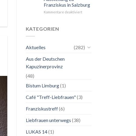
Franziskus in Salzburg
unkompliziert.
Wie
für
Kommentare deaktiviert
zu
24.
einer
Mai
Mutter.”
bis
KATEGORIEN
2.
November
2026
Aktuelles
(282)
Franziskanische
Lebenskunst:
Aus der Deutschen
Ausstellung
zu
Kapuzinerprovinz
Franziskus
in
(48)
Salzburg
Bistum Limburg
(1)
Café "Treff-Liebfrauen"
(3)
Franziskustreff
(6)
Liebfrauen unterwegs
(38)
LUKAS 14
(1)