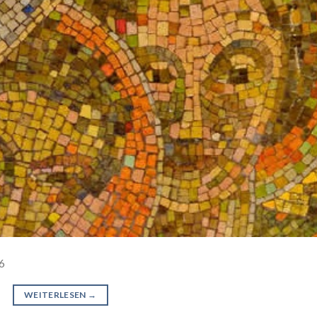
6
WEITERLESEN
→