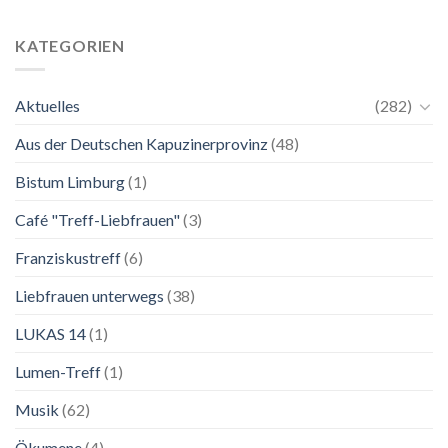
24.
Ganz
Mai
unkompliziert.
bis
Wie
KATEGORIEN
2.
zu
November
einer
2026
Mutter.”
Aktuelles
(282)
Franziskanische
Lebenskunst:
Aus der Deutschen Kapuzinerprovinz
(48)
Ausstellung
zu
Franziskus
Bistum Limburg
(1)
in
Salzburg
Café "Treff-Liebfrauen"
(3)
Franziskustreff
(6)
Liebfrauen unterwegs
(38)
LUKAS 14
(1)
Lumen-Treff
(1)
Musik
(62)
Ökumene
(4)