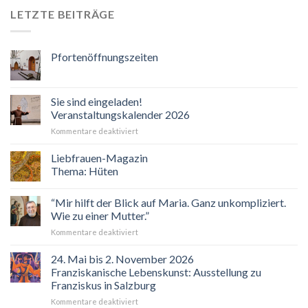
LETZTE BEITRÄGE
Pfortenöffnungszeiten
Sie sind eingeladen!
Veranstaltungskalender 2026
für
Kommentare deaktiviert
Sie
sind
Liebfrauen-Magazin
eingeladen!
Thema: Hüten
Veranstaltungskalender
2026
“Mir hilft der Blick auf Maria. Ganz unkompliziert.
Wie zu einer Mutter.”
für
Kommentare deaktiviert
“Mir
hilft
24. Mai bis 2. November 2026
der
Franziskanische Lebenskunst: Ausstellung zu
Blick
Franziskus in Salzburg
auf
für
Kommentare deaktiviert
Maria.