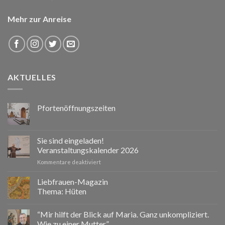
Mehr zur Anreise
AKTUELLES
Pfortenöffnungszeiten
Sie sind eingeladen!
Veranstaltungskalender 2026
für
Kommentare deaktiviert
Sie
sind
Liebfrauen-Magazin
eingeladen!
Thema: Hüten
Veranstaltungskalender
2026
“Mir hilft der Blick auf Maria. Ganz unkompliziert.
Wie zu einer Mutter.”