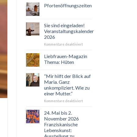
Pfortenöffnungszeiten
Sie sind eingeladen!
Veranstaltungskalender
2026
für
Kommentare deaktiviert
Sie
sind
Liebfrauen-Magazin
eingeladen!
Thema: Hüten
Veranstaltungskalender
2026
“Mir hilft der Blick auf
Maria. Ganz
unkompliziert. Wie zu
einer Mutter.”
für
Kommentare deaktiviert
“Mir
hilft
24. Mai bis 2.
der
November 2026
Blick
Franziskanische
auf
Lebenskunst:
Maria.
Ausstellung zu
Ganz