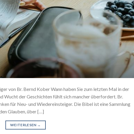
eiger von Br. Bernd Kober Wann haben Sie zum letzten Mal in der
nd Wucht der Geschichten fühlt sich mancher überfordert. Br.
nken für Neu- und Wiedereinsteiger. Die Bibel ist eine Sammlung
den Glauben, über […]
WEITERLESEN
→