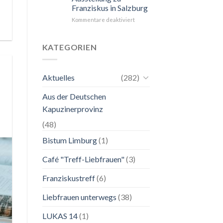
Franziskus in Salzburg
unkompliziert.
Wie
für
Kommentare deaktiviert
zu
24.
einer
Mai
Mutter.”
bis
KATEGORIEN
2.
November
2026
Aktuelles
(282)
Franziskanische
Lebenskunst:
Aus der Deutschen
Ausstellung
zu
Kapuzinerprovinz
Franziskus
in
(48)
Salzburg
Bistum Limburg
(1)
Café "Treff-Liebfrauen"
(3)
Franziskustreff
(6)
Liebfrauen unterwegs
(38)
LUKAS 14
(1)