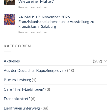
Wie zu einer Mutter.”
für
Kommentare deaktiviert
“Mir
hilft
24. Mai bis 2. November 2026
der
Franziskanische Lebenskunst: Ausstellung zu
Blick
Franziskus in Salzburg
auf
für
Kommentare deaktiviert
Maria.
24.
Ganz
Mai
unkompliziert.
bis
Wie
KATEGORIEN
2.
zu
November
einer
2026
Mutter.”
Aktuelles
(282)
Franziskanische
Lebenskunst:
Aus der Deutschen Kapuzinerprovinz
(48)
Ausstellung
zu
Franziskus
Bistum Limburg
(1)
in
Salzburg
Café "Treff-Liebfrauen"
(3)
Franziskustreff
(6)
Liebfrauen unterwegs
(38)