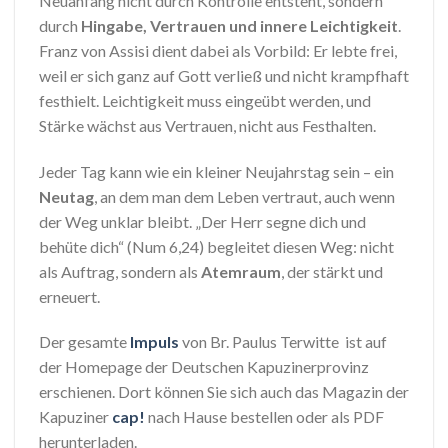
Neuanfang nicht durch Kontrolle entsteht, sondern
durch
Hingabe, Vertrauen und innere Leichtigkeit
.
Franz von Assisi dient dabei als Vorbild: Er lebte frei,
weil er sich ganz auf Gott verließ und nicht krampfhaft
festhielt. Leichtigkeit muss eingeübt werden, und
Stärke wächst aus Vertrauen, nicht aus Festhalten.
Jeder Tag kann wie ein kleiner Neujahrstag sein – ein
Neutag
, an dem man dem Leben vertraut, auch wenn
der Weg unklar bleibt. „Der Herr segne dich und
behüte dich“ (Num 6,24) begleitet diesen Weg: nicht
als Auftrag, sondern als
Atemraum
, der stärkt und
erneuert.
Der gesamte
Impuls
von Br. Paulus Terwitte ist auf
der Homepage der Deutschen Kapuzinerprovinz
erschienen. Dort können Sie sich auch das Magazin der
Kapuziner
cap!
nach Hause bestellen oder als PDF
herunterladen.