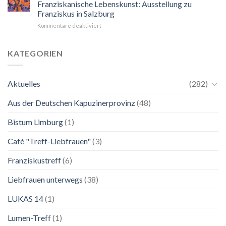
Franziskanische Lebenskunst: Ausstellung zu
Blick
Franziskus in Salzburg
auf
für
Kommentare deaktiviert
Maria.
24.
Ganz
Mai
unkompliziert.
bis
Wie
KATEGORIEN
2.
zu
November
einer
2026
Mutter.”
Aktuelles
(282)
Franziskanische
Lebenskunst:
Aus der Deutschen Kapuzinerprovinz
(48)
Ausstellung
zu
Franziskus
Bistum Limburg
(1)
in
Salzburg
Café "Treff-Liebfrauen"
(3)
Franziskustreff
(6)
Liebfrauen unterwegs
(38)
LUKAS 14
(1)
Lumen-Treff
(1)