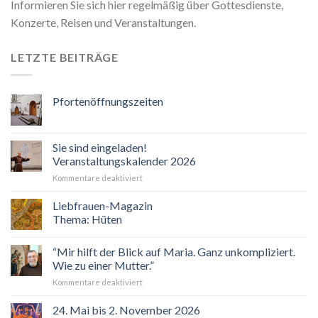
Informieren Sie sich hier regelmäßig über Gottesdienste,
Konzerte, Reisen und Veranstaltungen.
LETZTE BEITRÄGE
Pfortenöffnungszeiten
Sie sind eingeladen!
Veranstaltungskalender 2026
für
Kommentare deaktiviert
Sie
sind
Liebfrauen-Magazin
eingeladen!
Thema: Hüten
Veranstaltungskalender
2026
“Mir hilft der Blick auf Maria. Ganz unkompliziert.
Wie zu einer Mutter.”
für
Kommentare deaktiviert
“Mir
hilft
24. Mai bis 2. November 2026
der