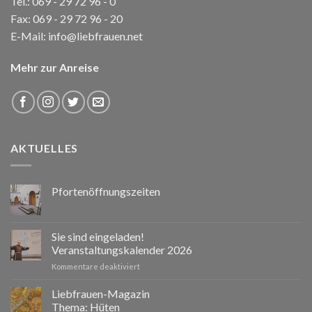
Tel.:
069 - 29 72 96 - 0
Fax: 069 - 29 72 96 - 20
E-Mail:
info@liebfrauen.net
Mehr zur Anreise
AKTUELLES
Pfortenöffnungszeiten
Sie sind eingeladen!
Veranstaltungskalender 2026
für
Kommentare deaktiviert
Sie
sind
Liebfrauen-Magazin
eingeladen!
Thema: Hüten