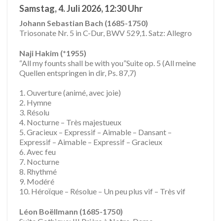
Sa
mstag, 4. Juli 2026, 12:30 Uhr
Johann Sebastian Bach (1685-1750)
Triosonate Nr. 5 in C-Dur, BWV 529,1. Satz: Allegro
Naji Hakim (*1955)
“All my founts shall be with you”Suite op. 5 (All meine
Quellen entspringen in dir, Ps. 87,7)
1. Ouverture (animé, avec joie)
2. Hymne
3. Résolu
4. Nocturne – Très majestueux
5. Gracieux – Expressif – Aimable – Dansant –
Expressif – Aimable – Expressif – Gracieux
6. Avec feu
7. Nocturne
8. Rhythmé
9. Modéré
10. Héroϊque – Résolue – Un peu plus vif – Très vif
Léon Boëllmann (1685-1750)