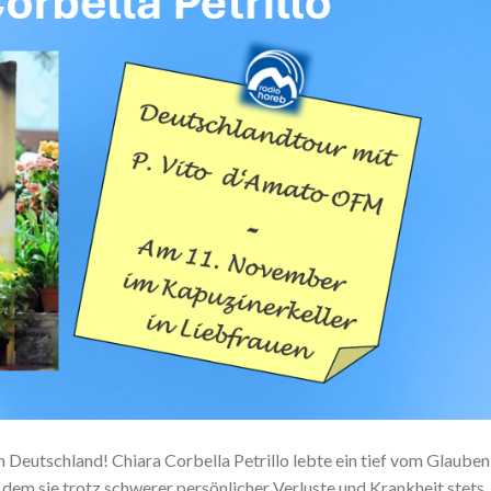
 Deutschland! Chiara Corbella Petrillo lebte ein tief vom Glauben
n dem sie trotz schwerer persönlicher Verluste und Krankheit stets