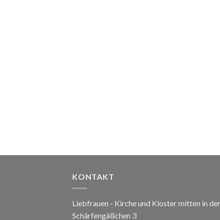
KONTAKT
Liebfrauen - Kirche und Kloster mitten in de
Schärfengäßchen 3