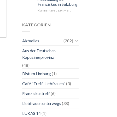
Franziskus in Salzburg
unkompliziert.
Wie
für
Kommentare deaktiviert
zu
24.
einer
Mai
Mutter.”
bis
KATEGORIEN
2.
November
2026
Aktuelles
(282)
Franziskanische
Lebenskunst:
Aus der Deutschen
Ausstellung
zu
Kapuzinerprovinz
Franziskus
in
(48)
Salzburg
Bistum Limburg
(1)
Café "Treff-Liebfrauen"
(3)
Franziskustreff
(6)
Liebfrauen unterwegs
(38)
LUKAS 14
(1)