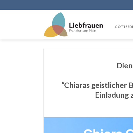
Skip
to
content
GOTTESDI
Dien
“Chiaras geistlicher
Einladung 