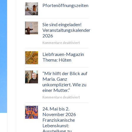
Pfortenöffnungszeiten
Sie sind eingeladen!
Veranstaltungskalender
2026
für
Kommentare deaktiviert
Sie
sind
Liebfrauen-Magazin
eingeladen!
Thema: Hüten
Veranstaltungskalender
2026
“Mir hilft der Blick auf
Maria. Ganz
unkompliziert. Wie zu
einer Mutter.”
für
Kommentare deaktiviert
“Mir
hilft
24. Mai bis 2.
der
November 2026
Blick
Franziskanische
auf
Lebenskunst:
Maria.
Ausstellung zu
Ganz