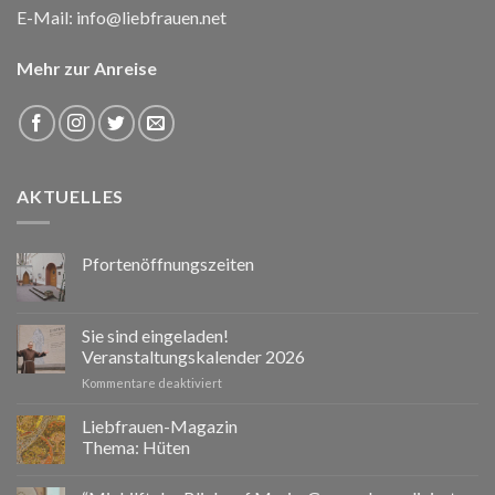
E-Mail:
info@liebfrauen.net
Mehr zur Anreise
AKTUELLES
Pfortenöffnungszeiten
Sie sind eingeladen!
Veranstaltungskalender 2026
für
Kommentare deaktiviert
Sie
sind
Liebfrauen-Magazin
eingeladen!
Thema: Hüten
Veranstaltungskalender
2026