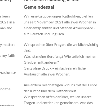
Gemeindesaal!
e been
Wir, eine Gruppe junger Katholiken, treffen
2021 in a
uns seit November 2021 alle zwei Wochen in
rman and
einer entspannten und offenen Atmosphäre –
auf Deutsch und Englisch.
ly matter:
Wir sprechen über Fragen, die wirklich wichtig
sind:
e my faith
Was ist meine Berufung? Wie teile ich meinen
Glauben mit anderen?
Ganz ohne Druck – einfach ein ehrlicher
t exchange
Austausch alle zwei Wochen.
Außerdem beschäftigen wir uns mit der Lehre
and the
der Kirche und dem Katechismus.
Wir sprechen offen darüber, stellen unsere
Fragen und entdecken gemeinsam, was das
questions,