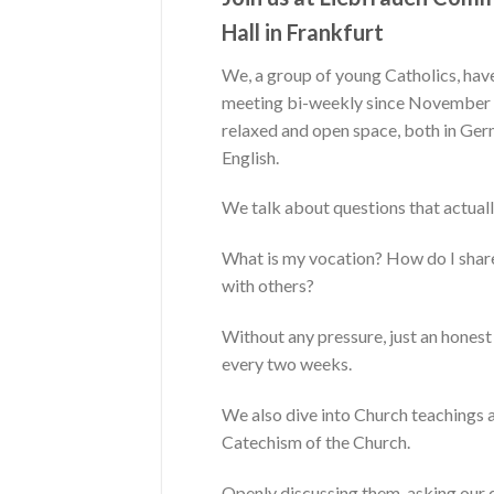
Hall in Frankfurt
We, a group of young Catholics, hav
meeting bi-weekly since November 
relaxed and open space, both in Ge
English.
We talk about questions that actual
What is my vocation? How do I shar
with others?
Without any pressure, just an hones
every two weeks.
We also dive into Church teachings 
Catechism of the Church.
Openly discussing them, asking our 