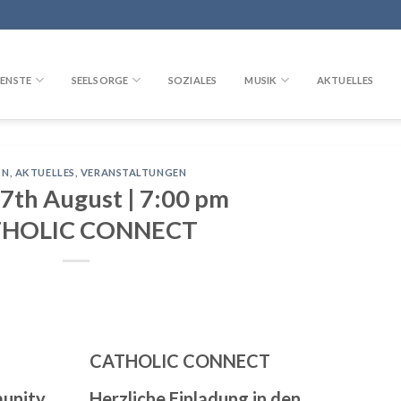
ENSTE
SEELSORGE
SOZIALES
MUSIK
AKTUELLES
ON
,
AKTUELLES
,
VERANSTALTUNGEN
27th August | 7:00 pm
THOLIC CONNECT
CATHOLIC CONNECT
munity
Herzliche Einladung in den