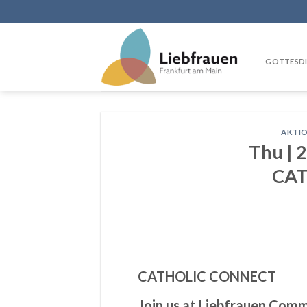
Skip
to
content
GOTTESDI
AKTI
Thu | 
CA
CATHOLIC CONNECT
Join us at Liebfrauen Com