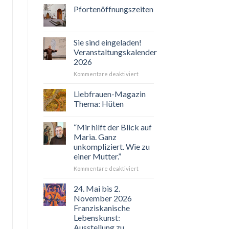
Pfortenöffnungszeiten
Sie sind eingeladen!
Veranstaltungskalender
2026
für
Kommentare deaktiviert
Sie
sind
Liebfrauen-Magazin
eingeladen!
Thema: Hüten
Veranstaltungskalender
2026
“Mir hilft der Blick auf
Maria. Ganz
unkompliziert. Wie zu
einer Mutter.”
für
Kommentare deaktiviert
“Mir
hilft
24. Mai bis 2.
der
November 2026
Blick
Franziskanische
auf
Lebenskunst:
Maria.
Ausstellung zu
Ganz