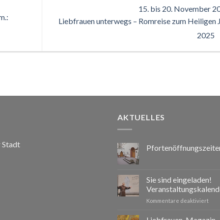
15. bis 20. November 2
m.:
Liebfrauen unterwegs – Romreise zum Heiligen 
2025
AKTUELLES
r Stadt
Pfortenöffnungszeite
Sie sind eingeladen!
Veranstaltungskalend
für
Kommentare deaktiviert
Sie
sind
Liebfrauen-Magazin