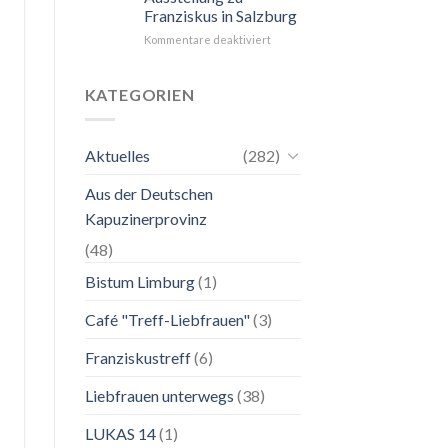
Franziskus in Salzburg
unkompliziert.
Wie
für
Kommentare deaktiviert
zu
24.
einer
Mai
Mutter.”
bis
KATEGORIEN
2.
November
2026
Aktuelles
(282)
Franziskanische
Lebenskunst:
Aus der Deutschen
Ausstellung
zu
Kapuzinerprovinz
Franziskus
in
(48)
Salzburg
Bistum Limburg
(1)
Café "Treff-Liebfrauen"
(3)
Franziskustreff
(6)
Liebfrauen unterwegs
(38)
LUKAS 14
(1)