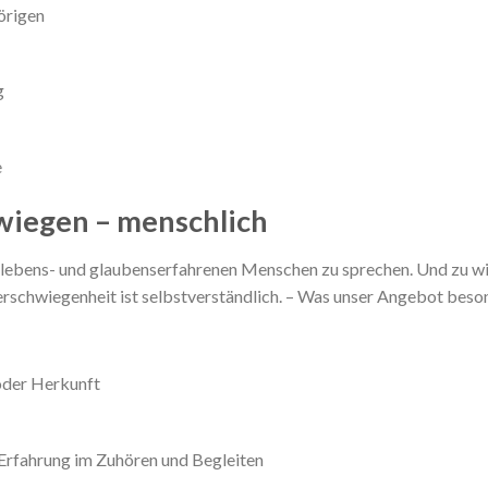
örigen
g
e
wiegen – menschlich
em lebens- und glaubenserfahrenen Menschen zu sprechen. Und zu wis
rschwiegenheit ist selbstverständlich. – Was unser Angebot beso
 oder Herkunft
Erfahrung im Zuhören und Begleiten