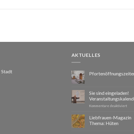
AKTUELLES
r Stadt
Pfortenöffnungszeite
Sie sind eingeladen!
Veranstaltungskalend
für
Kommentare deaktiviert
Sie
sind
Liebfrauen-Magazin
eing
Thema: Hüten
Vera
2026