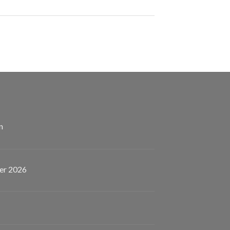
n
er 2026
eladen!
nstaltungskalender