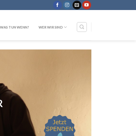
WAS TUN WENN?
WER WIR SIND
R