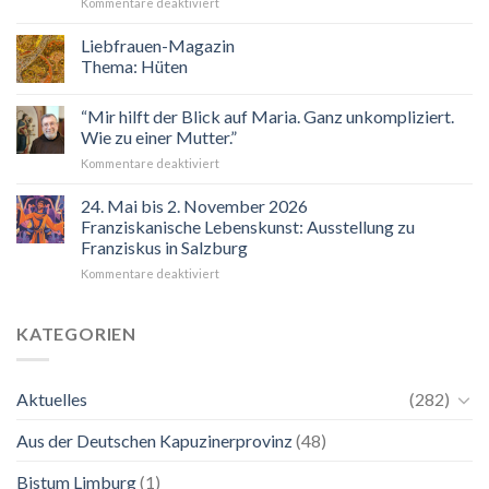
für
Kommentare deaktiviert
Sie
sind
Liebfrauen-Magazin
eingeladen!
Thema: Hüten
Veranstaltungskalender
2026
“Mir hilft der Blick auf Maria. Ganz unkompliziert.
Wie zu einer Mutter.”
für
Kommentare deaktiviert
“Mir
hilft
24. Mai bis 2. November 2026
der
Franziskanische Lebenskunst: Ausstellung zu
Blick
Franziskus in Salzburg
auf
für
Kommentare deaktiviert
Maria.
24.
Ganz
Mai
unkompliziert.
bis
Wie
KATEGORIEN
2.
zu
November
einer
2026
Mutter.”
Aktuelles
(282)
Franziskanische
Lebenskunst:
Aus der Deutschen Kapuzinerprovinz
(48)
Ausstellung
zu
Franziskus
Bistum Limburg
(1)