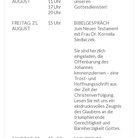
AUGUST
11 Uhr
unseren
17 Uhr
Gottesdiensten!
20 Uhr
FREITAG, 21.
15 Uhr
BIBELGESPRÄCH
Gemei
AUGUST
zum Neuen Testament
mit Frau Dr. Kornelia
Siedlaczek.
Sie sind herzlich
eingeladen, die
Offenbarung des
Johannes
kennenzulernen – eine
Trost- und
Hoffnungsschrift aus
der Zeit der
Christenverfolgung.
Lesen Sie mit uns ein
eindrucksvolles Zeugnis
des Glaubens an die
triumphierende
Gerechtigkeit und
Barmherzigkeit Gottes.