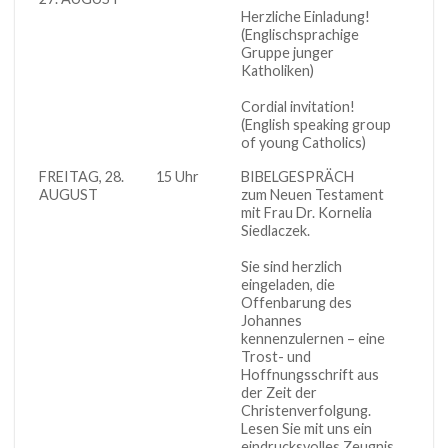
Herzliche Einladung!
Gemei
(Englischsprachige
Gruppe junger
Katholiken)
Commu
Cordial invitation!
(English speaking group
of young Catholics)
FREITAG, 28.
15 Uhr
BIBELGESPRÄCH
Gemei
AUGUST
zum Neuen Testament
mit Frau Dr. Kornelia
Siedlaczek.
Sie sind herzlich
eingeladen, die
Offenbarung des
Johannes
kennenzulernen – eine
Trost- und
Hoffnungsschrift aus
der Zeit der
Christenverfolgung.
Lesen Sie mit uns ein
eindrucksvolles Zeugnis