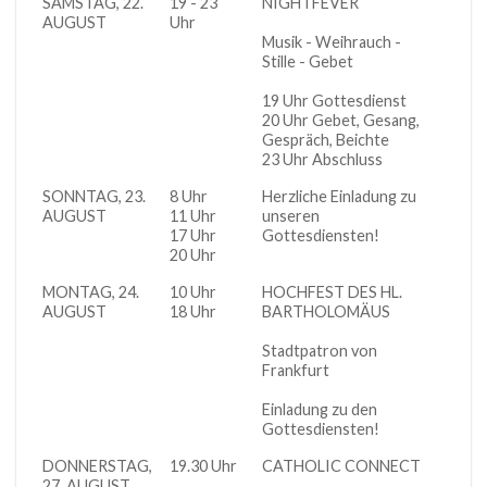
SAMSTAG, 22.
19 - 23
NIGHTFEVER
Kirch
AUGUST
Uhr
Musik - Weihrauch -
Stille - Gebet
19 Uhr Gottesdienst
20 Uhr Gebet, Gesang,
Gespräch, Beichte
23 Uhr Abschluss
SONNTAG, 23.
8 Uhr
Herzliche Einladung zu
Kirch
AUGUST
11 Uhr
unseren
17 Uhr
Gottesdiensten!
20 Uhr
MONTAG, 24.
10 Uhr
HOCHFEST DES HL.
Kirch
AUGUST
18 Uhr
BARTHOLOMÄUS
Stadtpatron von
Frankfurt
Einladung zu den
Gottesdiensten!
DONNERSTAG,
19.30 Uhr
CATHOLIC CONNECT
27. AUGUST