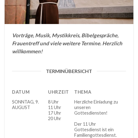
Vorträge, Musik, Mystikkreis, Bibelgespräche,
Frauentreff und viele weitere Termine.
Herzlich
willkommen!
TERMINÜBERSICHT
DATUM
UHRZEIT
THEMA
ORT
DATUM
UHRZEIT
THEMA
ORT
SONNTAG, 9.
8 Uhr
Herzliche Einladung zu
Kirch
AUGUST
11 Uhr
unseren
17 Uhr
Gottesdiensten!
20 Uhr
Der 11 Uhr
Gottesdienst ist ein
Familiengottesdienst.