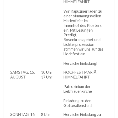
HIMMELFAHRT
Wir Kapuziner laden zu
einer stimmungsvollen
Marienfeier im
Innenhof des Klosters
ein. Mit Lesungen,
Predigt,
Rosenkranzgebet und
Lichterprozession
stimmen wir uns auf das
Hochfest ein.
Herzliche Einladung!
SAMSTAG, 15.
10 Uhr
HOCHFEST MARIÄ
Kirch
AUGUST
17 Uhr
HIMMELFAHRT
Patrozinium der
Liebfrauenkirche
Einladung zu den
Gottesdiensten!
SONNTAG, 16.
8 Uhr
Herzliche Einladung zu
Kirch