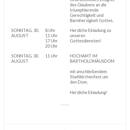
des Glaubens an die
triumphierende
Gerechtigkeit und
Barmherzigkeit Gottes.
SONNTAG, 30.
8 Uhr
Herzliche Einladung zu
Kirch
AUGUST
11 Uhr
unseren
17 Uhr
Gottesdiensten!
20 Uhr
SONNTAG, 30.
11 Uhr
HOCHAMT IM
Kais
AUGUST
BARTHOLOMÄUSDOM
Fest 
mit anschließendem
Dom
Stadtkirchenfest um
den Dom.
Herzliche Einladung!