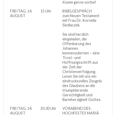
Komm gerne vorbei!
FREITAG, 14.
15 Uhr
BIBELGESPRÄCH
Gemei
AUGUST
zum Neuen Testament
mit Frau Dr. Kornelia
Siedlaczek.
Sie sind herzlich
eingeladen, die
Offenbarung des
Johannes
kennenzulernen – eine
Trost- und
Hoffnungsschrift aus
der Zeit der
Christenverfolgung.
Lesen Sie mit uns ein
eindrucksvolles Zeugnis
des Glaubens an die
triumphierende
Gerechtigkeit und
Barmherzigkeit Gottes.
FREITAG, 14.
20.30 Uhr
VORABEND DES
Innen
AUGUST
HOCHFESTES MARIÄ
Klost