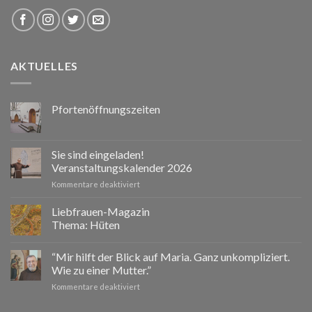
AKTUELLES
Pfortenöffnungszeiten
Sie sind eingeladen!
Veranstaltungskalender 2026
für
Kommentare deaktiviert
Sie
sind
Liebfrauen-Magazin
eingeladen!
Thema: Hüten
Veranstaltungskalender
2026
“Mir hilft der Blick auf Maria. Ganz unkompliziert.
Wie zu einer Mutter.”
für
Kommentare deaktiviert
“Mir
hilft