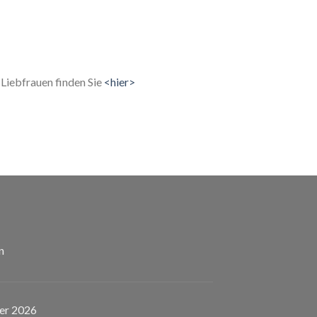
Liebfrauen finden Sie
<hier>
n
er 2026