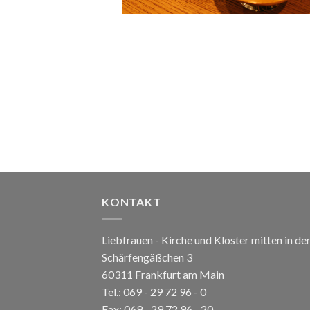
KONTAKT
Liebfrauen - Kirche und Kloster mitten in de
Schärfengäßchen 3
60311 Frankfurt am Main
Tel.:
069 - 29 72 96 - 0
Fax: 069 - 29 72 96 - 20