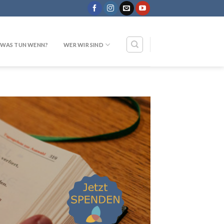
WAS TUN WENN?
WER WIR SIND