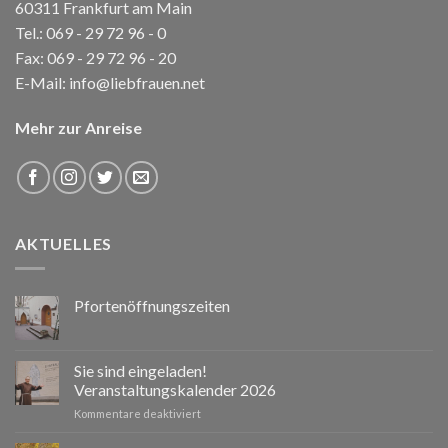
60311 Frankfurt am Main
Tel.:
069 - 29 72 96 - 0
Fax: 069 - 29 72 96 - 20
E-Mail:
info@liebfrauen.net
Mehr zur Anreise
AKTUELLES
Pfortenöffnungszeiten
Sie sind eingeladen!
Veranstaltungskalender 2026
für
Kommentare deaktiviert
Sie
sind