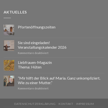
AKTUELLES
Pfortenöffnungszeiten
Sie sind eingeladen!
Veranstaltungskalender 2026
für
Kommentare deaktiviert
Sie
sind
Liebfrauen-Magazin
eingeladen!
Thema: Hüten
Veranstaltungskalender
2026
“Mir hilft der Blick auf Maria. Ganz unkompliziert.
Wie zu einer Mutter.”
für
Kommentare deaktiviert
“Mir
hilft
der
DATENSCHUTZERKLÄRUNG
KONTAKT
IMPRESSUM
Blick