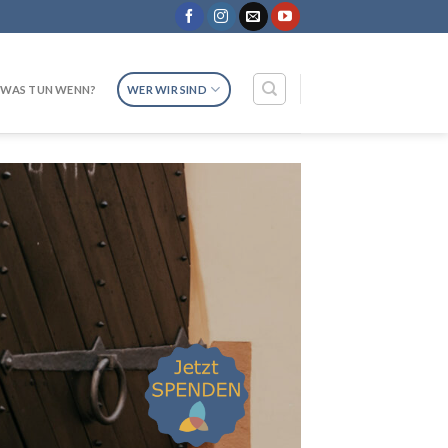
WAS TUN WENN?
WER WIR SIND