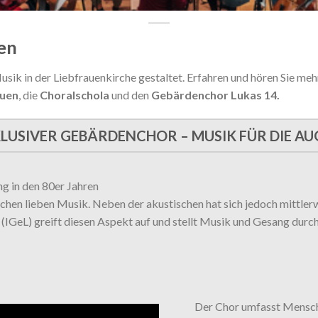
en
sik in der Liebfrauenkirche gestaltet. Erfahren und hören Sie meh
auen
, die
Choralschola
und den
Gebärdenchor Lukas 14.
LUSIVER GEBÄRDENCHOR – MUSIK FÜR DIE A
ang in den 80er Jahren
n lieben Musik. Neben der akustischen hat sich jedoch mittlerwei
IGeL) greift diesen Aspekt auf und stellt Musik und Gesang du
Der Chor umfasst Mensch