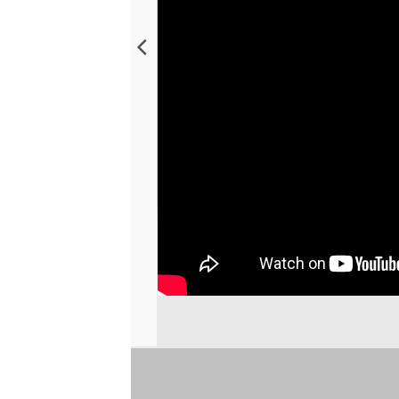
ndesaal
schluss an
sammensein
hr finden
t auf ein
Gesellige
en das
esden,
enedig
erfahrung