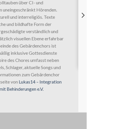
lltauben über CI- und
m uneingeschränkt Hörenden.
turell und interreligiös. Texte
che und bildhafte Form der
geschädigte verständlich und
ätzlich visuellen Ebene erfahrbar
inde des Gebärdenchors ist
mäßig inklusive Gottesdienste
oire des Chores umfasst neben
s, Schlager, aktuelle Songs und
formationen zum Gebärdenchor
tseite von
Lukas14 – Integration
mit Behinderungen e.V.