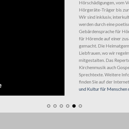
Hörschädigungen, vom Vo
Hörgeräte-Träger bis zu
Wir sind inklusiv, interkul
werden durch eine poetis
Gebärdensprache für Hör
für Hörende auf einer zus
gemacht. Die Heimatgeme
Liebfrauen, wo wir regel
mitgestalten. Das Repert
Kirchenmusik auch Gospel
Sprechtexte. Weitere In
finden Sie auf der Interne
und Kultur für Menschen 