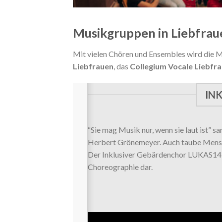
Musikgruppen in Liebfrau
Mit vielen Chören und Ensembles wird die Mu
Liebfrauen
, das
Collegium Vocale Liebfr
INK
m Jahr 2000
“Sie mag Musik nur, wenn sie laut ist” s
ei oratorische
Herbert Grönemeyer. Auch taube Mensche
ich über Kantaten
Der Inklusiver Gebärdenchor LUKAS14 (
Choreographie dar.