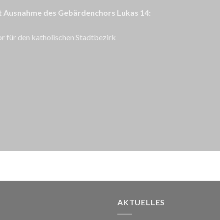
it Ausnahme des Gebärdenchors Lukas 14:
 für den katholischen Stadtbezirk
AKTUELLES