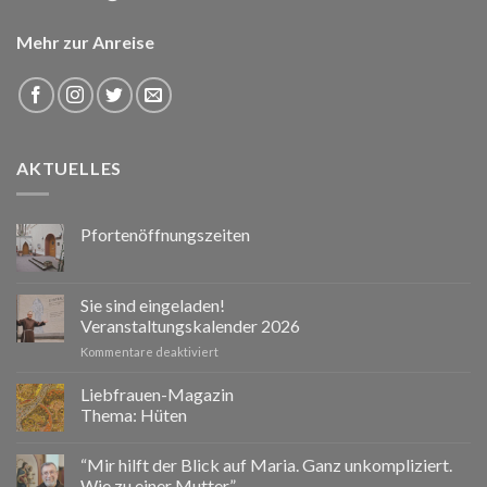
Mehr zur Anreise
AKTUELLES
Pfortenöffnungszeiten
Sie sind eingeladen!
Veranstaltungskalender 2026
für
Kommentare deaktiviert
Sie
sind
Liebfrauen-Magazin
eingeladen!
Thema: Hüten
Veranstaltungskalender
2026
“Mir hilft der Blick auf Maria. Ganz unkompliziert.
Wie zu einer Mutter.”