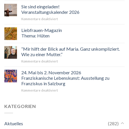
Sie sind eingeladen!
Veranstaltungskalender 2026
für
Kommentare deaktiviert
Sie
sind
Liebfrauen-Magazin
eingeladen!
Thema: Hüten
Veranstaltungskalender
2026
“Mir hilft der Blick auf Maria. Ganz unkompliziert.
Wie zu einer Mutter.”
für
Kommentare deaktiviert
“Mir
hilft
24. Mai bis 2. November 2026
der
Franziskanische Lebenskunst: Ausstellung zu
Blick
Franziskus in Salzburg
auf
für
Kommentare deaktiviert
Maria.
24.
Ganz
Mai
unkompliziert.
bis
Wie
KATEGORIEN
2.
zu
November
einer
2026
Mutter.”
Aktuelles
(282)
Franziskanische