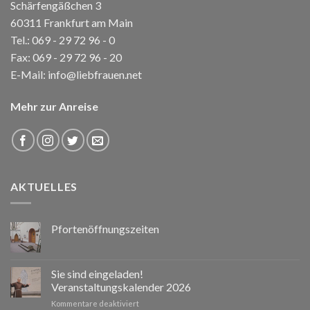
Schärfengäßchen 3
60311 Frankfurt am Main
Tel.:
069 - 29 72 96 - 0
Fax: 069 - 29 72 96 - 20
E-Mail:
info@liebfrauen.net
Mehr zur Anreise
AKTUELLES
Pfortenöffnungszeiten
Sie sind eingeladen!
Veranstaltungskalender 2026
für
Kommentare deaktiviert