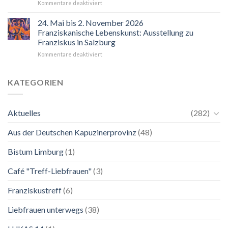
für
Kommentare deaktiviert
“Mir
hilft
24. Mai bis 2. November 2026
der
Franziskanische Lebenskunst: Ausstellung zu
Blick
Franziskus in Salzburg
auf
für
Kommentare deaktiviert
Maria.
24.
Ganz
Mai
unkompliziert.
bis
Wie
KATEGORIEN
2.
zu
November
einer
2026
Mutter.”
Aktuelles
(282)
Franziskanische
Lebenskunst:
Aus der Deutschen Kapuzinerprovinz
(48)
Ausstellung
zu
Franziskus
Bistum Limburg
(1)
in
Salzburg
Café "Treff-Liebfrauen"
(3)
Franziskustreff
(6)
Liebfrauen unterwegs
(38)