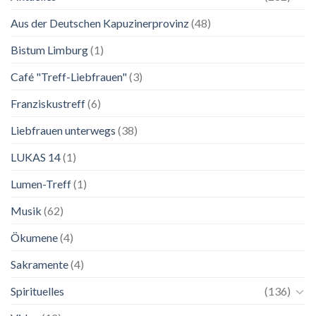
Lebenskunst:
Aus der Deutschen Kapuzinerprovinz
(48)
Ausstellung
zu
Franziskus
Bistum Limburg
(1)
in
Salzburg
Café "Treff-Liebfrauen"
(3)
Franziskustreff
(6)
Liebfrauen unterwegs
(38)
LUKAS 14
(1)
Lumen-Treff
(1)
Musik
(62)
Ökumene
(4)
Sakramente
(4)
Spirituelles
(136)