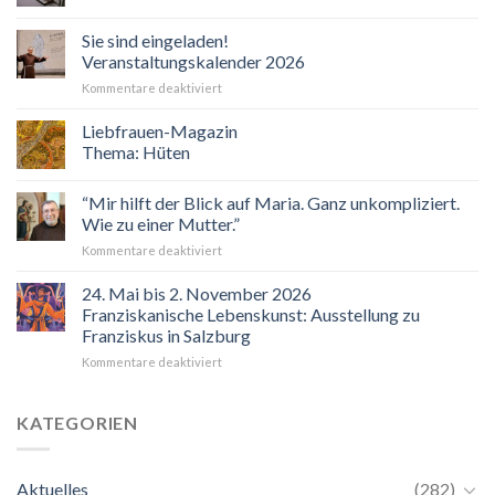
Sie sind eingeladen!
Veranstaltungskalender 2026
für
Kommentare deaktiviert
Sie
sind
Liebfrauen-Magazin
eingeladen!
Thema: Hüten
Veranstaltungskalender
2026
“Mir hilft der Blick auf Maria. Ganz unkompliziert.
Wie zu einer Mutter.”
für
Kommentare deaktiviert
“Mir
hilft
24. Mai bis 2. November 2026
der
Franziskanische Lebenskunst: Ausstellung zu
Blick
Franziskus in Salzburg
auf
für
Kommentare deaktiviert
Maria.
24.
Ganz
Mai
unkompliziert.
bis
Wie
KATEGORIEN
2.
zu
November
einer
2026
Mutter.”
Aktuelles
(282)
Franziskanische