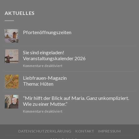
AKTUELLES
Pfortenöffnungszeiten
Sie sind eingeladen!
Veranstaltungskalender 2026
für
Kommentare deaktiviert
Sie
sind
Liebfrauen-Magazin
eingeladen!
Thema: Hüten
Veranstaltungskalender
2026
“Mir hilft der Blick auf Maria. Ganz unkompliziert.
Wie zu einer Mutter.”
für
Kommentare deaktiviert
“Mir
hilft
der
DATENSCHUTZERKLÄRUNG
KONTAKT
IMPRESSUM
Blick
auf