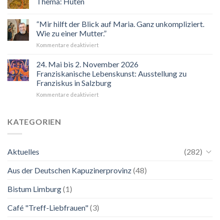
Thema: Hüten
Veranstaltungskalender
2026
“Mir hilft der Blick auf Maria. Ganz unkompliziert.
Wie zu einer Mutter.”
für
Kommentare deaktiviert
“Mir
hilft
24. Mai bis 2. November 2026
der
Franziskanische Lebenskunst: Ausstellung zu
Blick
Franziskus in Salzburg
auf
für
Kommentare deaktiviert
Maria.
24.
Ganz
Mai
unkompliziert.
bis
Wie
KATEGORIEN
2.
zu
November
einer
2026
Mutter.”
Aktuelles
(282)
Franziskanische
Lebenskunst:
Aus der Deutschen Kapuzinerprovinz
(48)
Ausstellung
zu
Franziskus
Bistum Limburg
(1)
in
Salzburg
Café "Treff-Liebfrauen"
(3)