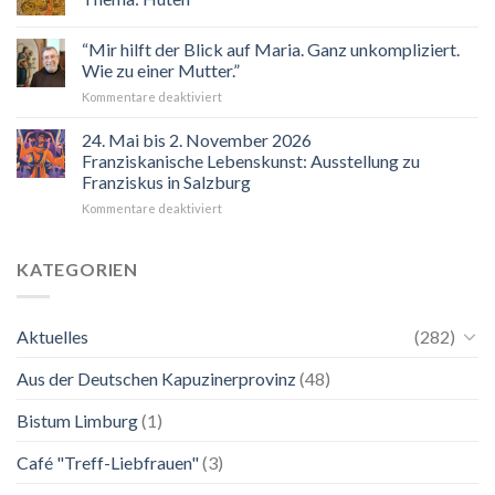
Veranstaltungskalender
2026
“Mir hilft der Blick auf Maria. Ganz unkompliziert.
Wie zu einer Mutter.”
für
Kommentare deaktiviert
“Mir
hilft
24. Mai bis 2. November 2026
der
Franziskanische Lebenskunst: Ausstellung zu
Blick
Franziskus in Salzburg
auf
für
Kommentare deaktiviert
Maria.
24.
Ganz
Mai
unkompliziert.
bis
Wie
KATEGORIEN
2.
zu
November
einer
2026
Mutter.”
Aktuelles
(282)
Franziskanische
Lebenskunst:
Aus der Deutschen Kapuzinerprovinz
(48)
Ausstellung
zu
Franziskus
Bistum Limburg
(1)
in
Salzburg
Café "Treff-Liebfrauen"
(3)