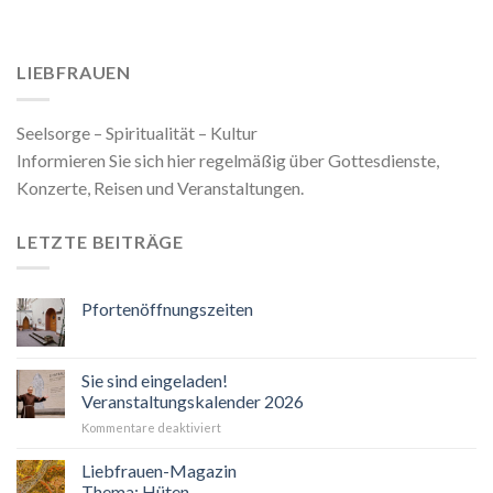
LIEBFRAUEN
Seelsorge – Spiritualität – Kultur
Informieren Sie sich hier regelmäßig über Gottesdienste,
Konzerte, Reisen und Veranstaltungen.
LETZTE BEITRÄGE
Pfortenöffnungszeiten
Sie sind eingeladen!
Veranstaltungskalender 2026
für
Kommentare deaktiviert
Sie
sind
Liebfrauen-Magazin
eingeladen!
Thema: Hüten