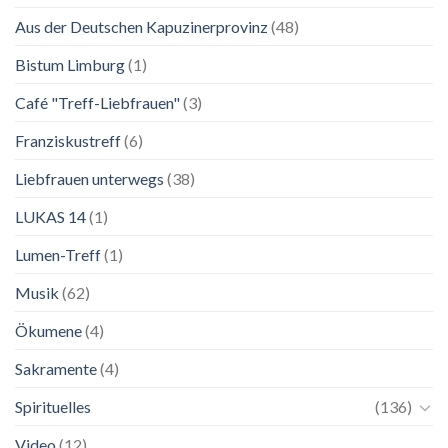
Lebenskunst:
Aus der Deutschen Kapuzinerprovinz
(48)
Ausstellung
zu
Franziskus
Bistum Limburg
(1)
in
Salzburg
Café "Treff-Liebfrauen"
(3)
Franziskustreff
(6)
Liebfrauen unterwegs
(38)
LUKAS 14
(1)
Lumen-Treff
(1)
Musik
(62)
Ökumene
(4)
Sakramente
(4)
Spirituelles
(136)
Video
(12)