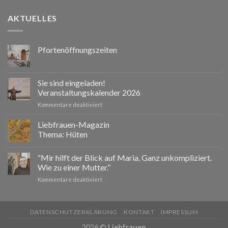
AKTUELLES
Pfortenöffnungszeiten
Sie sind eingeladen!
Veranstaltungskalender 2026
für
Kommentare deaktiviert
Sie
sind
Liebfrauen-Magazin
eingeladen!
Thema: Hüten
Veranstaltungskalender
2026
“Mir hilft der Blick auf Maria. Ganz unkompliziert.
Wie zu einer Mutter.”
für
Kommentare deaktiviert
“Mir
hilft
der
DATENSCHUTZERKLÄRUNG
KONTAKT
IMPRESSUM
Blick
auf
2026 ©
Liebfrauen