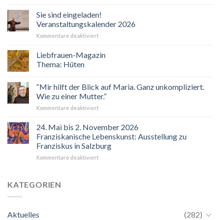
Sie sind eingeladen!
Veranstaltungskalender 2026
für
Kommentare deaktiviert
Sie
sind
Liebfrauen-Magazin
eingeladen!
Thema: Hüten
Veranstaltungskalender
2026
“Mir hilft der Blick auf Maria. Ganz unkompliziert.
Wie zu einer Mutter.”
für
Kommentare deaktiviert
“Mir
hilft
24. Mai bis 2. November 2026
der
Franziskanische Lebenskunst: Ausstellung zu
Blick
Franziskus in Salzburg
auf
für
Kommentare deaktiviert
Maria.
24.
Ganz
Mai
unkompliziert.
bis
Wie
KATEGORIEN
2.
zu
November
einer
2026
Mutter.”
Aktuelles
(282)
Franziskanische