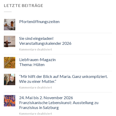
LETZTE BEITRÄGE
Pfortenöffnungszeiten
Sie sind eingeladen!
Veranstaltungskalender 2026
für
Kommentare deaktiviert
Sie
sind
Liebfrauen-Magazin
eingeladen!
Thema: Hüten
Veranstaltungskalender
2026
“Mir hilft der Blick auf Maria. Ganz unkompliziert.
Wie zu einer Mutter.”
für
Kommentare deaktiviert
“Mir
hilft
24. Mai bis 2. November 2026
der
Franziskanische Lebenskunst: Ausstellung zu
Blick
Franziskus in Salzburg
auf
für
Kommentare deaktiviert
Maria.