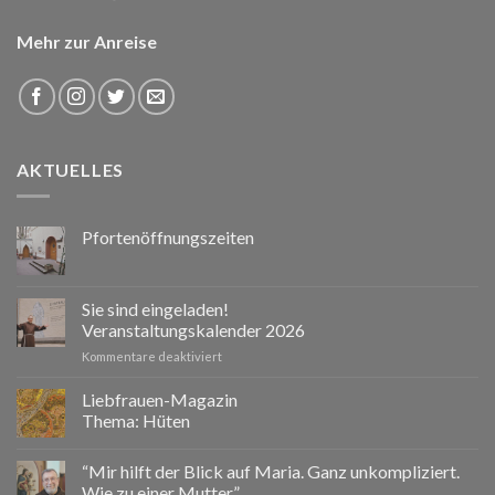
Mehr zur Anreise
AKTUELLES
Pfortenöffnungszeiten
Sie sind eingeladen!
Veranstaltungskalender 2026
für
Kommentare deaktiviert
Sie
sind
Liebfrauen-Magazin
eingeladen!
Thema: Hüten
Veranstaltungskalender
2026
“Mir hilft der Blick auf Maria. Ganz unkompliziert.
Wie zu einer Mutter.”