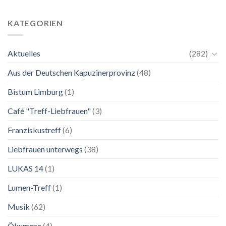
24.
Ganz
Mai
unkompliziert.
bis
Wie
KATEGORIEN
2.
zu
November
einer
2026
Mutter.”
Aktuelles
(282)
Franziskanische
Lebenskunst:
Aus der Deutschen Kapuzinerprovinz
(48)
Ausstellung
zu
Franziskus
Bistum Limburg
(1)
in
Salzburg
Café "Treff-Liebfrauen"
(3)
Franziskustreff
(6)
Liebfrauen unterwegs
(38)
LUKAS 14
(1)
Lumen-Treff
(1)
Musik
(62)
Ökumene
(4)