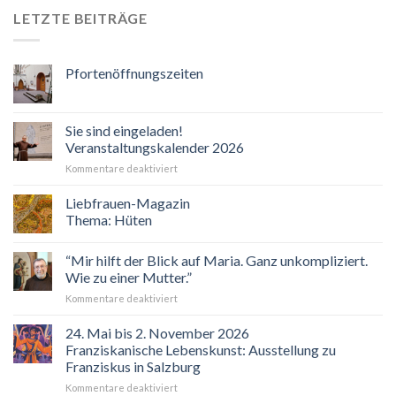
LETZTE BEITRÄGE
Pfortenöffnungszeiten
Sie sind eingeladen!
Veranstaltungskalender 2026
für
Kommentare deaktiviert
Sie
sind
Liebfrauen-Magazin
eingeladen!
Thema: Hüten
Veranstaltungskalender
2026
“Mir hilft der Blick auf Maria. Ganz unkompliziert.
Wie zu einer Mutter.”
für
Kommentare deaktiviert
“Mir
hilft
24. Mai bis 2. November 2026
der
Franziskanische Lebenskunst: Ausstellung zu
Blick
Franziskus in Salzburg
auf
für
Kommentare deaktiviert
Maria.