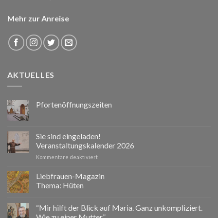
Mehr zur Anreise
AKTUELLES
Pfortenöffnungszeiten
Sie sind eingeladen!
Veranstaltungskalender 2026
für
Kommentare deaktiviert
Sie
sind
Liebfrauen-Magazin
eingeladen!
Thema: Hüten
Veranstaltungskalender
2026
“Mir hilft der Blick auf Maria. Ganz unkompliziert.
Wie zu einer Mutter.”