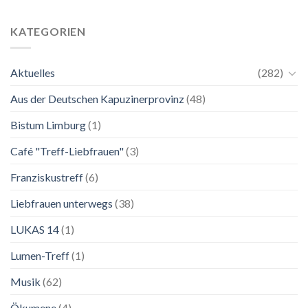
24.
Ganz
Mai
unkompliziert.
bis
Wie
KATEGORIEN
2.
zu
November
einer
2026
Mutter.”
Aktuelles
(282)
Franziskanische
Lebenskunst:
Aus der Deutschen Kapuzinerprovinz
(48)
Ausstellung
zu
Franziskus
Bistum Limburg
(1)
in
Salzburg
Café "Treff-Liebfrauen"
(3)
Franziskustreff
(6)
Liebfrauen unterwegs
(38)
LUKAS 14
(1)
Lumen-Treff
(1)
Musik
(62)
Ökumene
(4)