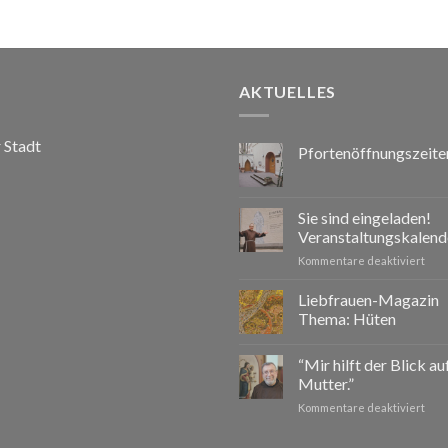
AKTUELLES
r Stadt
Pfortenöffnungszeite
Sie sind eingeladen!
Veranstaltungskalend
für
Kommentare deaktiviert
Sie
sind
Liebfrauen-Magazin
eing
Thema: Hüten
Vera
2026
“Mir hilft der Blick a
Mutter.”
für
Kommentare deaktiviert
“Mir
hilft