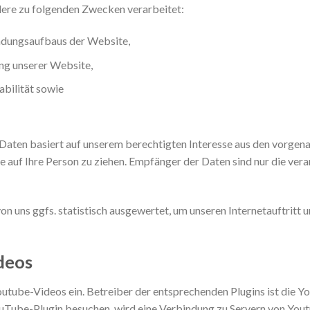
dere zu folgenden Zwecken verarbeitet:
indungsaufbaus der Website,
ung unserer Website,
abilität sowie
Daten basiert auf unserem berechtigten Interesse aus den vorge
 auf Ihre Person zu ziehen. Empfänger der Daten sind nur die veran
 uns ggfs. statistisch ausgewertet, um unseren Internetauftritt 
deos
utube-Videos ein. Betreiber der entsprechenden Plugins ist die Y
uTube-Plugin besuchen, wird eine Verbindung zu Servern von Yout