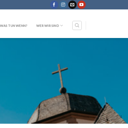
WAS TUN WENN?
WER WIR SIND