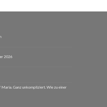
n
er 2026
eladen!
nstaltungskalender
uf Maria. Ganz unkompliziert. Wie zu einer