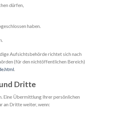
chen dürfen,
abgeschlossen haben.
n.
ndige Aufsichtsbehörde richtet sich nach
örden (für den nichtöffentlichen Bereich)
de.html
.
und Dritte
 Eine Übermittlung Ihrer persönlichen
r an Dritte weiter, wenn: