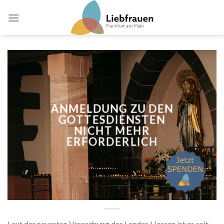
Skip
to
content
ANMELDUNG ZU DEN
GOTTESDIENSTEN
NICHT MEHR
ERFORDERLICH
Laut der neuesten Verordnung des Landes Hessen ist es seit