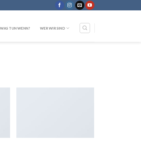
WAS TUN WENN?
WER WIR SIND