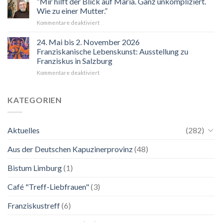
“Mir hilft der Blick auf Maria. Ganz unkompliziert.
Wie zu einer Mutter.”
für
Kommentare deaktiviert
“Mir
hilft
24. Mai bis 2. November 2026
der
Franziskanische Lebenskunst: Ausstellung zu
Blick
Franziskus in Salzburg
auf
für
Kommentare deaktiviert
Maria.
24.
Ganz
Mai
unkompliziert.
bis
Wie
KATEGORIEN
2.
zu
November
einer
2026
Mutter.”
Aktuelles
(282)
Franziskanische
Lebenskunst:
Aus der Deutschen Kapuzinerprovinz
(48)
Ausstellung
zu
Franziskus
Bistum Limburg
(1)
in
Salzburg
Café "Treff-Liebfrauen"
(3)
Franziskustreff
(6)