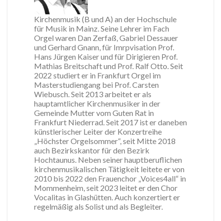
Kirchenmusik (B und A) an der Hochschule
für Musik in Mainz. Seine Lehrer im Fach
Orgel waren Dan Zerfaß, Gabriel Dessauer
und Gerhard Gnann, für Imrpvisation Prof.
Hans Jürgen Kaiser und für Dirigieren Prof.
Mathias Breitschaft und Prof. Ralf Otto. Seit
2022 studiert er in Frankfurt Orgel im
Masterstudiengang bei Prof. Carsten
Wiebusch. Seit 2013 arbeitet er als
hauptamtlicher Kirchenmusiker in der
Gemeinde Mutter vom Guten Rat in
Frankfurt Niederrad. Seit 2017 ist er daneben
künstlerischer Leiter der Konzertreihe
„Höchster Orgelsommer“, seit Mitte 2018
auch Bezirkskantor für den Bezirk
Hochtaunus. Neben seiner hauptberuflichen
kirchenmusikalischen Tätigkeit leitete er von
2010 bis 2022 den Frauenchor „Voices4all“ in
Mommenheim, seit 2023 leitet er den Chor
Vocalitas in Glashütten. Auch konzertiert er
regelmäßig als Solist und als Begleiter.