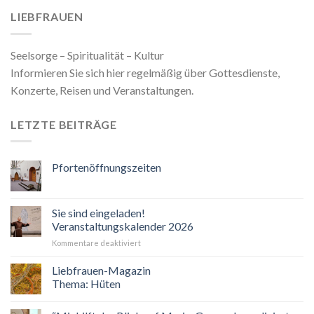
LIEBFRAUEN
Seelsorge – Spiritualität – Kultur
Informieren Sie sich hier regelmäßig über Gottesdienste,
Konzerte, Reisen und Veranstaltungen.
LETZTE BEITRÄGE
Pfortenöffnungszeiten
Sie sind eingeladen!
Veranstaltungskalender 2026
für
Kommentare deaktiviert
Sie
sind
Liebfrauen-Magazin
eingeladen!
Thema: Hüten
Veranstaltungskalender
2026