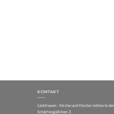
KONTAKT
Liebfrauen - Kirche und Kloster mitten in de
Schärfengäßchen 3