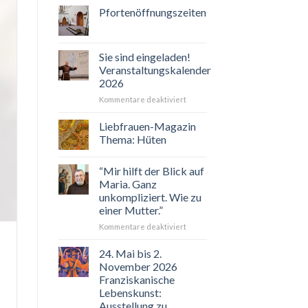
Pfortenöffnungszeiten
Sie sind eingeladen!
Veranstaltungskalender
2026
für
Kommentare deaktiviert
Sie
sind
Liebfrauen-Magazin
eingeladen!
Thema: Hüten
Veranstaltungskalender
2026
“Mir hilft der Blick auf
Maria. Ganz
unkompliziert. Wie zu
einer Mutter.”
für
Kommentare deaktiviert
“Mir
hilft
24. Mai bis 2.
der
November 2026
Blick
Franziskanische
auf
Lebenskunst:
Maria.
Ausstellung zu
Ganz