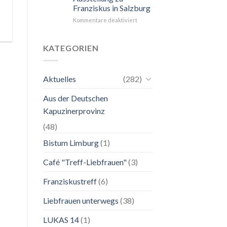
Franziskus in Salzburg
unkompliziert.
Wie
für
Kommentare deaktiviert
zu
24.
einer
Mai
Mutter.”
bis
KATEGORIEN
2.
November
2026
Aktuelles
(282)
Franziskanische
Lebenskunst:
Aus der Deutschen
Ausstellung
zu
Kapuzinerprovinz
Franziskus
in
(48)
Salzburg
Bistum Limburg
(1)
Café "Treff-Liebfrauen"
(3)
Franziskustreff
(6)
Liebfrauen unterwegs
(38)
LUKAS 14
(1)