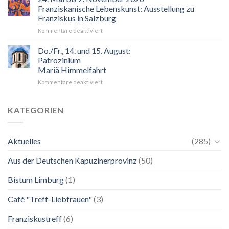
der
Franziskanische Lebenskunst: Ausstellung zu
Blick
Franziskus in Salzburg
auf
für
Kommentare deaktiviert
Maria.
24.
Ganz
Mai
unkompliziert.
Do./Fr., 14. und 15. August:
bis
Wie
Patrozinium
2.
zu
Mariä Himmelfahrt
November
einer
für
Kommentare deaktiviert
2026
Mutter.”
Do./Fr.,
Franziskanische
14.
Lebenskunst:
und
Ausstellung
KATEGORIEN
15.
zu
August:
Franziskus
Patrozinium
in
Aktuelles
(285)
Mariä
Salzburg
Himmelfahrt
Aus der Deutschen Kapuzinerprovinz
(50)
Bistum Limburg
(1)
Café "Treff-Liebfrauen"
(3)
Franziskustreff
(6)