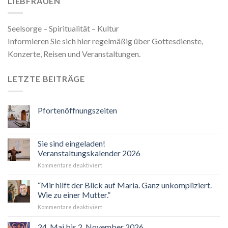
LIEBFRAUEN
Seelsorge – Spiritualität – Kultur
Informieren Sie sich hier regelmäßig über Gottesdienste,
Konzerte, Reisen und Veranstaltungen.
LETZTE BEITRÄGE
Pfortenöffnungszeiten
Sie sind eingeladen!
Veranstaltungskalender 2026
für
Kommentare deaktiviert
Sie
sind
“Mir hilft der Blick auf Maria. Ganz unkompliziert.
eingeladen!
Wie zu einer Mutter.”
Veranstaltungskalender
für
Kommentare deaktiviert
2026
“Mir
hilft
24. Mai bis 2. November 2026