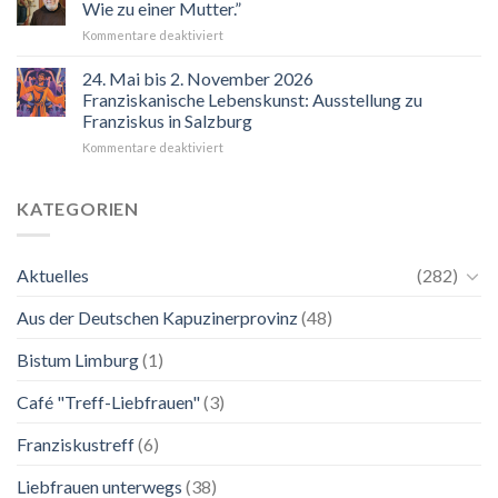
Wie zu einer Mutter.”
für
Kommentare deaktiviert
“Mir
hilft
24. Mai bis 2. November 2026
der
Franziskanische Lebenskunst: Ausstellung zu
Blick
Franziskus in Salzburg
auf
für
Kommentare deaktiviert
Maria.
24.
Ganz
Mai
unkompliziert.
bis
Wie
KATEGORIEN
2.
zu
November
einer
2026
Mutter.”
Aktuelles
(282)
Franziskanische
Lebenskunst:
Aus der Deutschen Kapuzinerprovinz
(48)
Ausstellung
zu
Franziskus
Bistum Limburg
(1)
in
Salzburg
Café "Treff-Liebfrauen"
(3)
Franziskustreff
(6)
Liebfrauen unterwegs
(38)