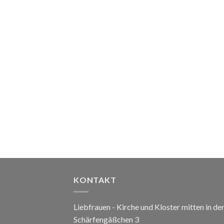
KONTAKT
Liebfrauen - Kirche und Kloster mitten in de
Schärfengäßchen 3