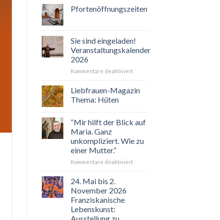
Pfortenöffnungszeiten
Sie sind eingeladen!
Veranstaltungskalender
2026
für
Kommentare deaktiviert
Sie
sind
Liebfrauen-Magazin
eingeladen!
Thema: Hüten
Veranstaltungskalender
2026
“Mir hilft der Blick auf
Maria. Ganz
unkompliziert. Wie zu
einer Mutter.”
für
Kommentare deaktiviert
“Mir
hilft
24. Mai bis 2.
der
November 2026
Blick
Franziskanische
auf
Lebenskunst:
Maria.
Ausstellung zu
Ganz