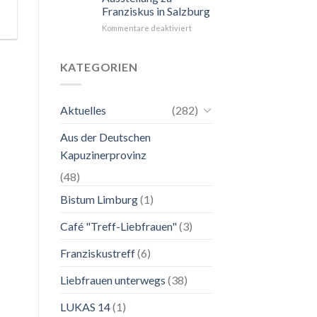
Franziskus in Salzburg
unkompliziert.
Wie
für
Kommentare deaktiviert
zu
24.
einer
Mai
Mutter.”
bis
KATEGORIEN
2.
November
2026
Aktuelles
(282)
Franziskanische
Lebenskunst:
Aus der Deutschen
Ausstellung
zu
Kapuzinerprovinz
Franziskus
in
(48)
Salzburg
Bistum Limburg
(1)
Café "Treff-Liebfrauen"
(3)
Franziskustreff
(6)
Liebfrauen unterwegs
(38)
LUKAS 14
(1)