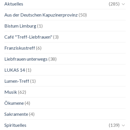
Aktuelles
(285)
Mariä
Salzburg
Himmelfahrt
Aus der Deutschen Kapuzinerprovinz
(50)
Bistum Limburg
(1)
Café "Treff-Liebfrauen"
(3)
Franziskustreff
(6)
Liebfrauen unterwegs
(38)
LUKAS 14
(1)
Lumen-Treff
(1)
Musik
(62)
Ökumene
(4)
Sakramente
(4)
Spirituelles
(139)