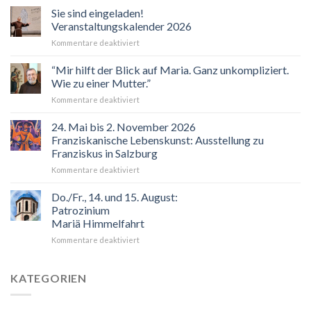
Sie sind eingeladen!
Veranstaltungskalender 2026
für
Kommentare deaktiviert
Sie
sind
“Mir hilft der Blick auf Maria. Ganz unkompliziert.
eingeladen!
Wie zu einer Mutter.”
Veranstaltungskalender
für
Kommentare deaktiviert
2026
“Mir
hilft
24. Mai bis 2. November 2026
der
Franziskanische Lebenskunst: Ausstellung zu
Blick
Franziskus in Salzburg
auf
für
Kommentare deaktiviert
Maria.
24.
Ganz
Mai
unkompliziert.
Do./Fr., 14. und 15. August:
bis
Wie
Patrozinium
2.
zu
Mariä Himmelfahrt
November
einer
für
Kommentare deaktiviert
2026
Mutter.”
Do./Fr.,
Franziskanische
14.
Lebenskunst:
und
Ausstellung
KATEGORIEN
15.
zu
August:
Franziskus
Patrozinium
in