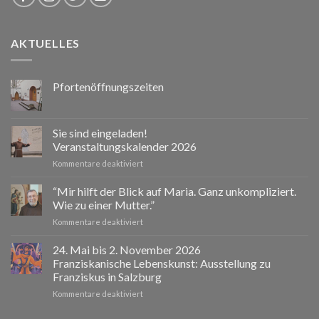
AKTUELLES
Pfortenöffnungszeiten
Sie sind eingeladen!
Veranstaltungskalender 2026
für
Kommentare deaktiviert
Sie
sind
“Mir hilft der Blick auf Maria. Ganz unkompliziert.
eingeladen!
Wie zu einer Mutter.”
Veranstaltungskalender
für
Kommentare deaktiviert
2026
“Mir
hilft
24. Mai bis 2. November 2026
der
Franziskanische Lebenskunst: Ausstellung zu
Blick
Franziskus in Salzburg
auf
für
Kommentare deaktiviert
Maria.
24.
Ganz
Mai
unkompliziert.