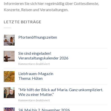
Informieren Sie sich hier regelmäßig über Gottesdienste,
Konzerte, Reisen und Veranstaltungen.
LETZTE BEITRÄGE
Pfortenöffnungszeiten
Sie sind eingeladen!
Veranstaltungskalender 2026
für
Kommentare deaktiviert
Sie
sind
Liebfrauen-Magazin
eingeladen!
Thema: Hüten
Veranstaltungskalender
2026
“Mir hilft der Blick auf Maria. Ganz unkompliziert.
Wie zu einer Mutter.”
für
Kommentare deaktiviert
“Mir
hilft
24. Mai bis 2. November 2026