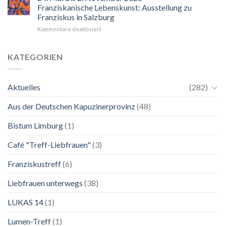
der
Franziskanische Lebenskunst: Ausstellung zu
Blick
Franziskus in Salzburg
auf
für
Kommentare deaktiviert
Maria.
24.
Ganz
Mai
unkompliziert.
bis
Wie
KATEGORIEN
2.
zu
November
einer
2026
Mutter.”
Aktuelles
(282)
Franziskanische
Lebenskunst:
Aus der Deutschen Kapuzinerprovinz
(48)
Ausstellung
zu
Franziskus
Bistum Limburg
(1)
in
Salzburg
Café "Treff-Liebfrauen"
(3)
Franziskustreff
(6)
Liebfrauen unterwegs
(38)
LUKAS 14
(1)
Lumen-Treff
(1)