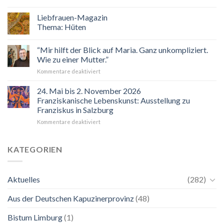
Sie
sind
Liebfrauen-Magazin
eingeladen!
Thema: Hüten
Veranstaltungskalender
2026
“Mir hilft der Blick auf Maria. Ganz unkompliziert.
Wie zu einer Mutter.”
für
Kommentare deaktiviert
“Mir
hilft
24. Mai bis 2. November 2026
der
Franziskanische Lebenskunst: Ausstellung zu
Blick
Franziskus in Salzburg
auf
für
Kommentare deaktiviert
Maria.
24.
Ganz
Mai
unkompliziert.
bis
Wie
KATEGORIEN
2.
zu
November
einer
2026
Mutter.”
Aktuelles
(282)
Franziskanische
Lebenskunst:
Aus der Deutschen Kapuzinerprovinz
(48)
Ausstellung
zu
Franziskus
Bistum Limburg
(1)
in