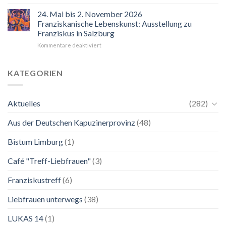
“Mir
hilft
24. Mai bis 2. November 2026
der
Franziskanische Lebenskunst: Ausstellung zu
Blick
Franziskus in Salzburg
auf
für
Kommentare deaktiviert
Maria.
24.
Ganz
Mai
unkompliziert.
bis
Wie
KATEGORIEN
2.
zu
November
einer
2026
Mutter.”
Aktuelles
(282)
Franziskanische
Lebenskunst:
Aus der Deutschen Kapuzinerprovinz
(48)
Ausstellung
zu
Franziskus
Bistum Limburg
(1)
in
Salzburg
Café "Treff-Liebfrauen"
(3)
Franziskustreff
(6)
Liebfrauen unterwegs
(38)
LUKAS 14
(1)