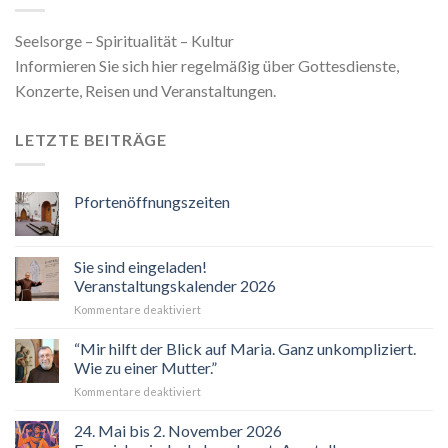
Seelsorge – Spiritualität – Kultur
Informieren Sie sich hier regelmäßig über Gottesdienste,
Konzerte, Reisen und Veranstaltungen.
LETZTE BEITRÄGE
Pfortenöffnungszeiten
Sie sind eingeladen!
Veranstaltungskalender 2026
für
Kommentare deaktiviert
Sie
sind
“Mir hilft der Blick auf Maria. Ganz unkompliziert.
eingeladen!
Wie zu einer Mutter.”
Veranstaltungskalender
für
Kommentare deaktiviert
2026
“Mir
hilft
24. Mai bis 2. November 2026
der