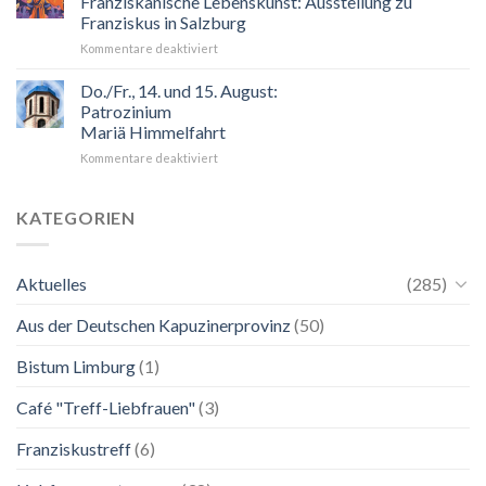
Franziskanische Lebenskunst: Ausstellung zu
Blick
Franziskus in Salzburg
auf
für
Kommentare deaktiviert
Maria.
24.
Ganz
Mai
unkompliziert.
Do./Fr., 14. und 15. August:
bis
Wie
Patrozinium
2.
zu
Mariä Himmelfahrt
November
einer
für
Kommentare deaktiviert
2026
Mutter.”
Do./Fr.,
Franziskanische
14.
Lebenskunst:
und
Ausstellung
KATEGORIEN
15.
zu
August:
Franziskus
Patrozinium
in
Aktuelles
(285)
Mariä
Salzburg
Himmelfahrt
Aus der Deutschen Kapuzinerprovinz
(50)
Bistum Limburg
(1)
Café "Treff-Liebfrauen"
(3)
Franziskustreff
(6)