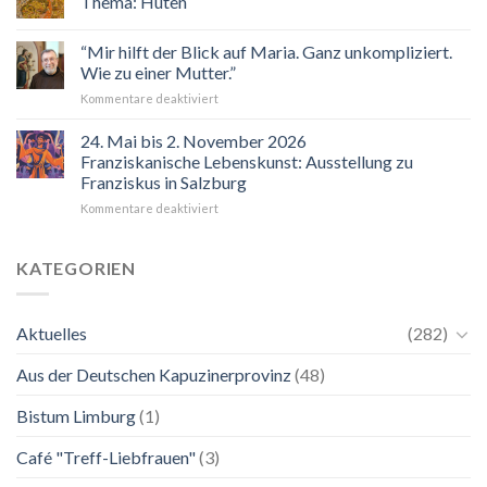
Thema: Hüten
Veranstaltungskalender
2026
“Mir hilft der Blick auf Maria. Ganz unkompliziert.
Wie zu einer Mutter.”
für
Kommentare deaktiviert
“Mir
hilft
24. Mai bis 2. November 2026
der
Franziskanische Lebenskunst: Ausstellung zu
Blick
Franziskus in Salzburg
auf
für
Kommentare deaktiviert
Maria.
24.
Ganz
Mai
unkompliziert.
bis
Wie
KATEGORIEN
2.
zu
November
einer
2026
Mutter.”
Aktuelles
(282)
Franziskanische
Lebenskunst:
Aus der Deutschen Kapuzinerprovinz
(48)
Ausstellung
zu
Franziskus
Bistum Limburg
(1)
in
Salzburg
Café "Treff-Liebfrauen"
(3)