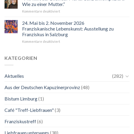
Wie zu einer Mutter.”
für
Kommentare deaktiviert
“Mir
hilft
24. Mai bis 2. November 2026
der
Franziskanische Lebenskunst: Ausstellung zu
Blick
Franziskus in Salzburg
auf
für
Kommentare deaktiviert
Maria.
24.
Ganz
Mai
unkompliziert.
bis
Wie
KATEGORIEN
2.
zu
November
einer
2026
Mutter.”
Aktuelles
(282)
Franziskanische
Lebenskunst:
Aus der Deutschen Kapuzinerprovinz
(48)
Ausstellung
zu
Franziskus
Bistum Limburg
(1)
in
Salzburg
Café "Treff-Liebfrauen"
(3)
Franziskustreff
(6)
Liebfrauen unterwegs
(38)