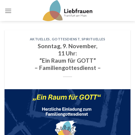
Skip
to
content
AKTUELLES
,
GOTTESDIENST
,
SPIRITUELLES
Sonntag, 9. November,
11 Uhr:
“Ein Raum für GOTT”
– Familiengottesdienst –