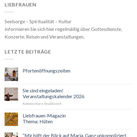
LIEBFRAUEN
Seelsorge – Spiritualität – Kultur
Informieren Sie sich hier regelmäßig über Gottesdienste,
Konzerte, Reisen und Veranstaltungen.
LETZTE BEITRÄGE
Pfortenöffnungszeiten
Sie sind eingeladen!
Veranstaltungskalender 2026
für
Kommentare deaktiviert
Sie
sind
Liebfrauen-Magazin
eingeladen!
Thema: Hüten
Veranstaltungskalender
2026
“Mir hilft der Blick auf Maria. Ganz unkompliziert.