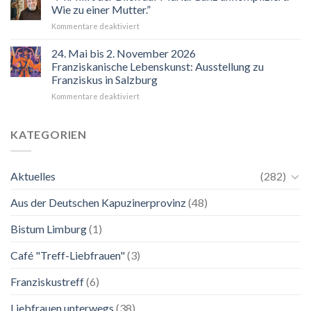
Wie zu einer Mutter.”
für
Kommentare deaktiviert
“Mir
hilft
24. Mai bis 2. November 2026
der
Franziskanische Lebenskunst: Ausstellung zu
Blick
Franziskus in Salzburg
auf
für
Kommentare deaktiviert
Maria.
24.
Ganz
Mai
unkompliziert.
bis
Wie
KATEGORIEN
2.
zu
November
einer
2026
Mutter.”
Aktuelles
(282)
Franziskanische
Lebenskunst:
Aus der Deutschen Kapuzinerprovinz
(48)
Ausstellung
zu
Franziskus
Bistum Limburg
(1)
in
Salzburg
Café "Treff-Liebfrauen"
(3)
Franziskustreff
(6)
Liebfrauen unterwegs
(38)