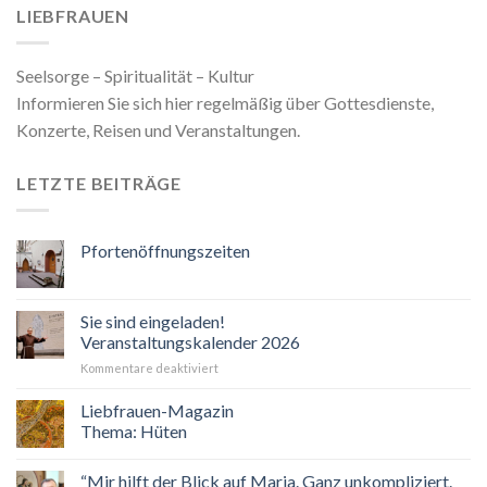
LIEBFRAUEN
Seelsorge – Spiritualität – Kultur
Informieren Sie sich hier regelmäßig über Gottesdienste,
Konzerte, Reisen und Veranstaltungen.
LETZTE BEITRÄGE
Pfortenöffnungszeiten
Sie sind eingeladen!
Veranstaltungskalender 2026
für
Kommentare deaktiviert
Sie
sind
Liebfrauen-Magazin
eingeladen!
Thema: Hüten
Veranstaltungskalender
2026
“Mir hilft der Blick auf Maria. Ganz unkompliziert.