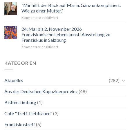
“Mir hilft der Blick auf Maria. Ganz unkompliziert.
Wie zu einer Mutter.”
für
Kommentare deaktiviert
“Mir
hilft
24. Mai bis 2. November 2026
der
Franziskanische Lebenskunst: Ausstellung zu
Blick
Franziskus in Salzburg
auf
für
Kommentare deaktiviert
Maria.
24.
Ganz
Mai
unkompliziert.
bis
Wie
KATEGORIEN
2.
zu
November
einer
2026
Mutter.”
Aktuelles
(282)
Franziskanische
Lebenskunst:
Aus der Deutschen Kapuzinerprovinz
(48)
Ausstellung
zu
Franziskus
Bistum Limburg
(1)
in
Salzburg
Café "Treff-Liebfrauen"
(3)
Franziskustreff
(6)