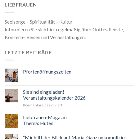
LIEBFRAUEN
Seelsorge – Spiritualität – Kultur
Informieren Sie sich hier regelmäßig über Gottesdienste,
Konzerte, Reisen und Veranstaltungen.
LETZTE BEITRÄGE
Pfortenöffnungszeiten
Sie sind eingeladen!
Veranstaltungskalender 2026
für
Kommentare deaktiviert
Sie
sind
Liebfrauen-Magazin
eingeladen!
Thema: Hüten
Veranstaltungskalender
2026
“Mir hilft der Blick auf Maria. Ganz unkompliziert.