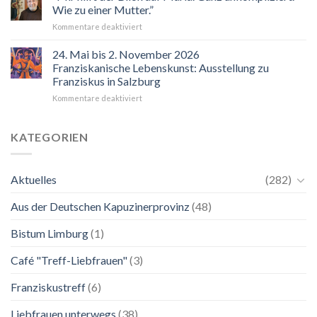
Wie zu einer Mutter.”
für
Kommentare deaktiviert
“Mir
hilft
24. Mai bis 2. November 2026
der
Franziskanische Lebenskunst: Ausstellung zu
Blick
Franziskus in Salzburg
auf
für
Kommentare deaktiviert
Maria.
24.
Ganz
Mai
unkompliziert.
bis
Wie
KATEGORIEN
2.
zu
November
einer
2026
Mutter.”
Aktuelles
(282)
Franziskanische
Lebenskunst:
Aus der Deutschen Kapuzinerprovinz
(48)
Ausstellung
zu
Franziskus
Bistum Limburg
(1)
in
Salzburg
Café "Treff-Liebfrauen"
(3)
Franziskustreff
(6)
Liebfrauen unterwegs
(38)