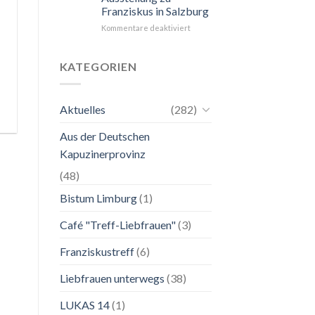
Franziskus in Salzburg
unkompliziert.
Wie
für
Kommentare deaktiviert
zu
24.
einer
Mai
Mutter.”
bis
KATEGORIEN
2.
November
2026
Aktuelles
(282)
Franziskanische
Lebenskunst:
Aus der Deutschen
Ausstellung
zu
Kapuzinerprovinz
Franziskus
in
(48)
Salzburg
Bistum Limburg
(1)
Café "Treff-Liebfrauen"
(3)
Franziskustreff
(6)
Liebfrauen unterwegs
(38)
LUKAS 14
(1)