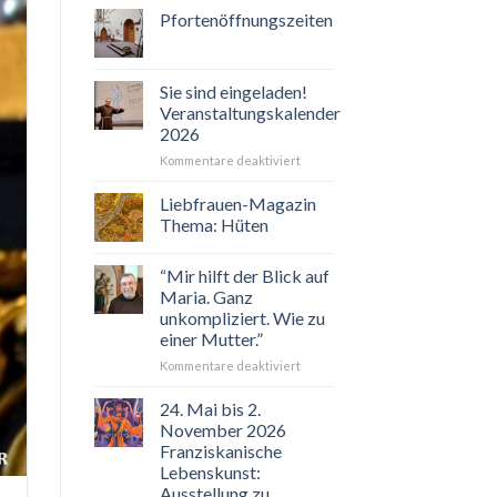
Pfortenöffnungszeiten
Sie sind eingeladen!
Veranstaltungskalender
2026
für
Kommentare deaktiviert
Sie
sind
Liebfrauen-Magazin
eingeladen!
Thema: Hüten
Veranstaltungskalender
2026
“Mir hilft der Blick auf
Maria. Ganz
unkompliziert. Wie zu
einer Mutter.”
für
Kommentare deaktiviert
“Mir
hilft
24. Mai bis 2.
der
November 2026
Blick
Franziskanische
auf
Lebenskunst:
Maria.
Ausstellung zu
Ganz