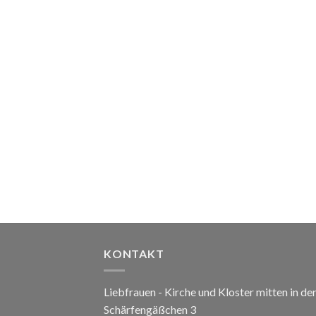
KONTAKT
Liebfrauen - Kirche und Kloster mitten in de
Schärfengäßchen 3