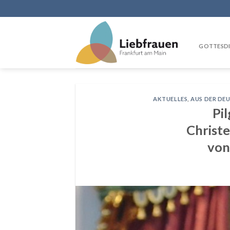
Skip
to
content
GOTTESDI
AKTUELLES
,
AUS DER DE
Pi
Christ
von