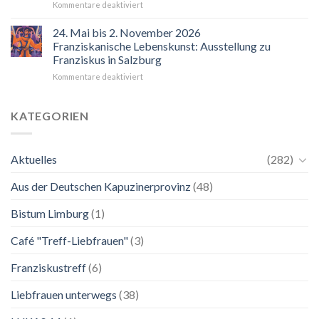
für
Kommentare deaktiviert
“Mir
hilft
24. Mai bis 2. November 2026
der
Franziskanische Lebenskunst: Ausstellung zu
Blick
Franziskus in Salzburg
auf
für
Kommentare deaktiviert
Maria.
24.
Ganz
Mai
unkompliziert.
bis
Wie
KATEGORIEN
2.
zu
November
einer
2026
Mutter.”
Aktuelles
(282)
Franziskanische
Lebenskunst:
Aus der Deutschen Kapuzinerprovinz
(48)
Ausstellung
zu
Franziskus
Bistum Limburg
(1)
in
Salzburg
Café "Treff-Liebfrauen"
(3)
Franziskustreff
(6)
Liebfrauen unterwegs
(38)