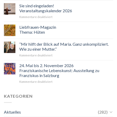
Sie sind eingeladen!
Veranstaltungskalender 2026
für
Kommentare deaktiviert
Sie
sind
Liebfrauen-Magazin
eingeladen!
Thema: Hüten
Veranstaltungskalender
2026
“Mir hilft der Blick auf Maria. Ganz unkompliziert.
Wie zu einer Mutter.”
für
Kommentare deaktiviert
“Mir
hilft
24. Mai bis 2. November 2026
der
Franziskanische Lebenskunst: Ausstellung zu
Blick
Franziskus in Salzburg
auf
für
Kommentare deaktiviert
Maria.
24.
Ganz
Mai
unkompliziert.
bis
Wie
KATEGORIEN
2.
zu
November
einer
2026
Mutter.”
Aktuelles
(282)
Franziskanische
Lebenskunst: