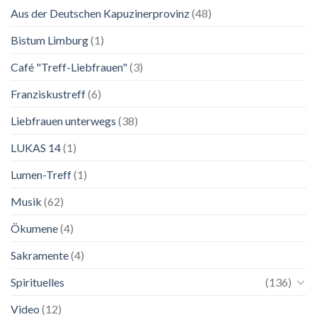
Aus der Deutschen Kapuzinerprovinz
(48)
Ausstellung
zu
Franziskus
Bistum Limburg
(1)
in
Salzburg
Café "Treff-Liebfrauen"
(3)
Franziskustreff
(6)
Liebfrauen unterwegs
(38)
LUKAS 14
(1)
Lumen-Treff
(1)
Musik
(62)
Ökumene
(4)
Sakramente
(4)
Spirituelles
(136)
Video
(12)