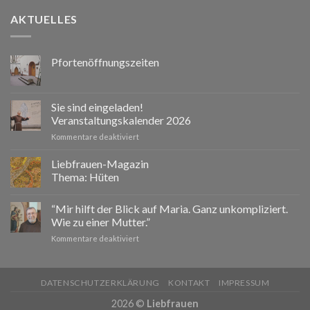
AKTUELLES
Pfortenöffnungszeiten
Sie sind eingeladen!
Veranstaltungskalender 2026
für
Kommentare deaktiviert
Sie
sind
Liebfrauen-Magazin
eingeladen!
Thema: Hüten
Veranstaltungskalender
2026
“Mir hilft der Blick auf Maria. Ganz unkompliziert.
Wie zu einer Mutter.”
für
Kommentare deaktiviert
“Mir
hilft
der
DATENSCHUTZERKLÄRUNG
KONTAKT
IMPRESSUM
Blick
auf
2026 ©
Liebfrauen
Maria.