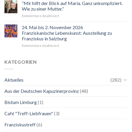
“Mir hilft der Blick auf Maria. Ganz unkompliziert.
Wie zu einer Mutter.”
für
Kommentare deaktiviert
“Mir
hilft
24. Mai bis 2. November 2026
der
Franziskanische Lebenskunst: Ausstellung zu
Blick
Franziskus in Salzburg
auf
für
Kommentare deaktiviert
Maria.
24.
Ganz
Mai
unkompliziert.
bis
Wie
KATEGORIEN
2.
zu
November
einer
2026
Mutter.”
Aktuelles
(282)
Franziskanische
Lebenskunst:
Aus der Deutschen Kapuzinerprovinz
(48)
Ausstellung
zu
Franziskus
Bistum Limburg
(1)
in
Salzburg
Café "Treff-Liebfrauen"
(3)
Franziskustreff
(6)