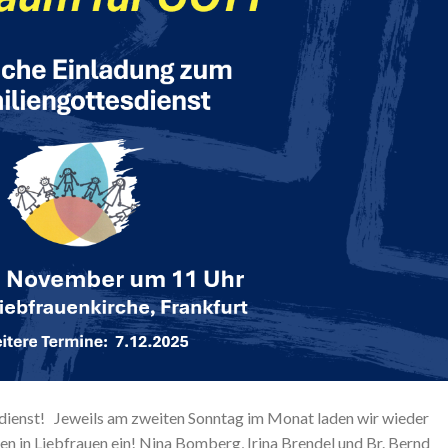
dienst! Jeweils am zweiten Sonntag im Monat laden wir wieder
en in Liebfrauen ein! Nina Bomberg, Irina Brendel und Br. Bernd