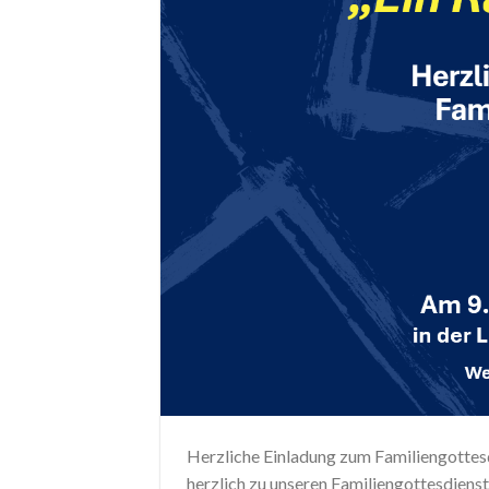
Herzliche Einladung zum Familiengottes
herzlich zu unseren Familiengottesdienst