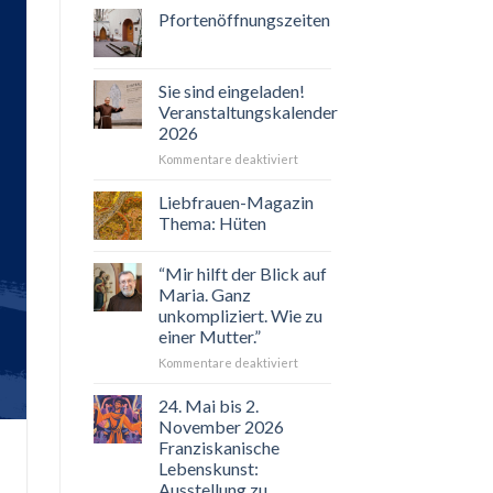
Pfortenöffnungszeiten
Sie sind eingeladen!
Veranstaltungskalender
2026
für
Kommentare deaktiviert
Sie
sind
Liebfrauen-Magazin
eingeladen!
Thema: Hüten
Veranstaltungskalender
2026
“Mir hilft der Blick auf
Maria. Ganz
unkompliziert. Wie zu
einer Mutter.”
für
Kommentare deaktiviert
“Mir
hilft
24. Mai bis 2.
der
November 2026
Blick
Franziskanische
auf
Lebenskunst:
Maria.
Ausstellung zu
Ganz