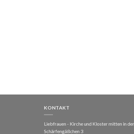
KONTAKT
Liebfrauen - Kirche und Kloster mitten in de
Schärfengäßchen 3