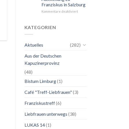
Franziskus in Salzburg
unkompliziert.
Wie
für
Kommentare deaktiviert
zu
24.
einer
Mai
Mutter.”
bis
KATEGORIEN
2.
November
2026
Aktuelles
(282)
Franziskanische
Lebenskunst:
Aus der Deutschen
Ausstellung
zu
Kapuzinerprovinz
Franziskus
in
(48)
Salzburg
Bistum Limburg
(1)
Café "Treff-Liebfrauen"
(3)
Franziskustreff
(6)
Liebfrauen unterwegs
(38)
LUKAS 14
(1)