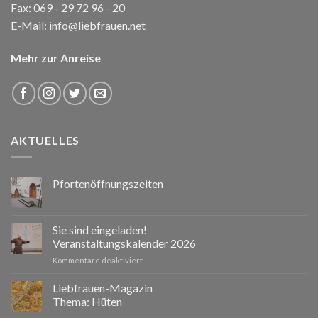
Fax: 069 - 29 72 96 - 20
E-Mail:
info@liebfrauen.net
Mehr zur Anreise
AKTUELLES
Pfortenöffnungszeiten
Sie sind eingeladen!
Veranstaltungskalender 2026
für
Kommentare deaktiviert
Sie
sind
Liebfrauen-Magazin
eingeladen!
Thema: Hüten
Veranstaltungskalender