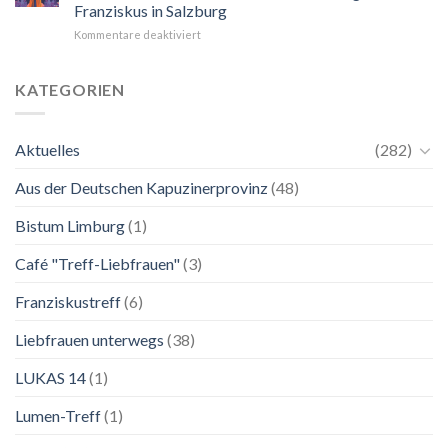
Blick
Franziskus in Salzburg
auf
für
Kommentare deaktiviert
Maria.
24.
Ganz
Mai
unkompliziert.
bis
Wie
KATEGORIEN
2.
zu
November
einer
2026
Mutter.”
Aktuelles
(282)
Franziskanische
Lebenskunst:
Aus der Deutschen Kapuzinerprovinz
(48)
Ausstellung
zu
Franziskus
Bistum Limburg
(1)
in
Salzburg
Café "Treff-Liebfrauen"
(3)
Franziskustreff
(6)
Liebfrauen unterwegs
(38)
LUKAS 14
(1)
Lumen-Treff
(1)