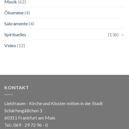
Musik
(62)
Ökumene
(4)
Sakramente
(4)
Spirituelles
(136)
Video
(12)
KONTAKT
Liebfrauen - Kirche und Kloster mitten in der Stadt
Schärfengäßchen 3
60311 Frankfurt am Main
Tel.:
069 - 29 72 96 - 0