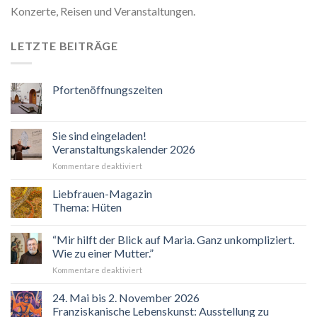
Konzerte, Reisen und Veranstaltungen.
LETZTE BEITRÄGE
Pfortenöffnungszeiten
Sie sind eingeladen!
Veranstaltungskalender 2026
für
Kommentare deaktiviert
Sie
sind
Liebfrauen-Magazin
eingeladen!
Thema: Hüten
Veranstaltungskalender
2026
“Mir hilft der Blick auf Maria. Ganz unkompliziert.
Wie zu einer Mutter.”
für
Kommentare deaktiviert
“Mir
hilft
24. Mai bis 2. November 2026
der
Franziskanische Lebenskunst: Ausstellung zu