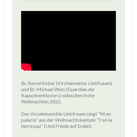
Br. Bernd Kober (Kirchenrektor Liebfrauen)
und Br. Michael Wies (Guardian der
Kapuzinerklosters) wünschen frohe
Weihnachten 2022.
Das Vocalensemble Liebfrauen singt “Ni en
palacio” aus der Weihnachtskantate “Y en la
tierra paz” (Und Friede auf Erden).