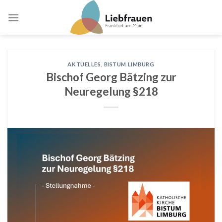
Skip
to
content
AKTUELLES
,
BISTUM LIMBURG
Bischof Georg Bätzing zur
Neuregelung §218