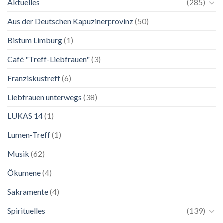
Aktuelles
(285)
Mariä
Salzburg
Himmelfahrt
Aus der Deutschen Kapuzinerprovinz
(50)
Bistum Limburg
(1)
Café "Treff-Liebfrauen"
(3)
Franziskustreff
(6)
Liebfrauen unterwegs
(38)
LUKAS 14
(1)
Lumen-Treff
(1)
Musik
(62)
Ökumene
(4)
Sakramente
(4)
Spirituelles
(139)