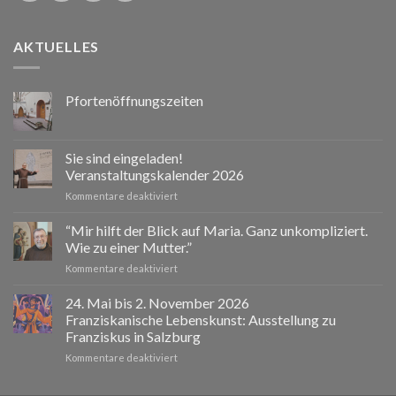
AKTUELLES
Pfortenöffnungszeiten
Sie sind eingeladen!
Veranstaltungskalender 2026
für
Kommentare deaktiviert
Sie
sind
“Mir hilft der Blick auf Maria. Ganz unkompliziert.
eingeladen!
Wie zu einer Mutter.”
Veranstaltungskalender
für
Kommentare deaktiviert
2026
“Mir
hilft
24. Mai bis 2. November 2026
der
Franziskanische Lebenskunst: Ausstellung zu
Blick
Franziskus in Salzburg
auf
für
Kommentare deaktiviert
Maria.
24.
Ganz
Mai
unkompliziert.