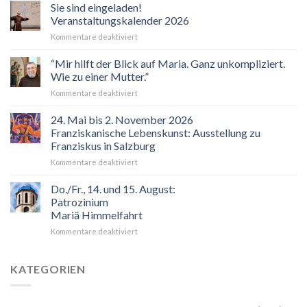
Sie sind eingeladen!
Veranstaltungskalender 2026
für
Kommentare deaktiviert
Sie
sind
“Mir hilft der Blick auf Maria. Ganz unkompliziert.
eingeladen!
Wie zu einer Mutter.”
Veranstaltungskalender
für
Kommentare deaktiviert
2026
“Mir
hilft
24. Mai bis 2. November 2026
der
Franziskanische Lebenskunst: Ausstellung zu
Blick
Franziskus in Salzburg
auf
für
Kommentare deaktiviert
Maria.
24.
Ganz
Mai
unkompliziert.
Do./Fr., 14. und 15. August:
bis
Wie
Patrozinium
2.
zu
Mariä Himmelfahrt
November
einer
für
Kommentare deaktiviert
2026
Mutter.”
Do./Fr.,
Franziskanische
14.
Lebenskunst:
und
Ausstellung
KATEGORIEN
15.
zu
August:
Franziskus
Patrozinium
in